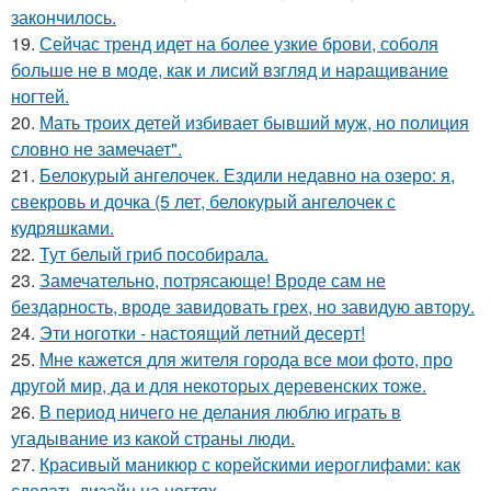
закончилось.
19.
Сейчас тренд идет на более узкие брови, соболя
больше не в моде, как и лисий взгляд и наращивание
ногтей.
20.
Мать троих детей избивает бывший муж, но полиция
словно не замечает".
21.
Белокурый ангелочек. Ездили недавно на озеро: я,
свекровь и дочка (5 лет, белокурый ангелочек с
кудряшками.
22.
Тут белый гриб пособирала.
23.
Замечательно, потрясающе! Вроде сам не
бездарность, вроде завидовать грех, но завидую автору.
24.
Эти ноготки - настоящий летний десерт!
25.
Мне кажется для жителя города все мои фото, про
другой мир, да и для некоторых деревенских тоже.
26.
В период ничего не делания люблю играть в
угадывание из какой страны люди.
27.
Красивый маникюр с корейскими иероглифами: как
сделать дизайн на ногтях