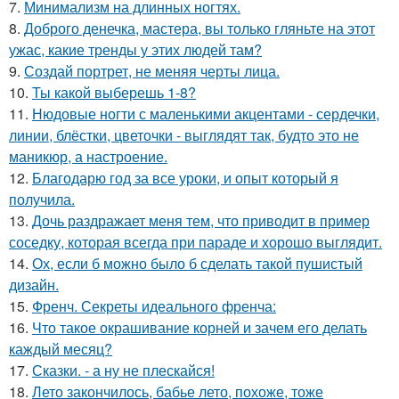
7.
Минимализм на длинных ногтях.
8.
Доброго денечка, мастера, вы только гляньте на этот
ужас, какие тренды у этих людей там?
9.
Создай портрет, не меняя черты лица.
10.
Ты какой выберешь 1-8?
11.
Нюдовые ногти с маленькими акцентами - сердечки,
линии, блёстки, цветочки - выглядят так, будто это не
маникюр, а настроение.
12.
Благодарю год за все уроки, и опыт который я
получила.
13.
Дочь раздражает меня тем, что приводит в пример
соседку, которая всегда при параде и хорошо выглядит.
14.
Ох, если б можно было б сделать такой пушистый
дизайн.
15.
Френч. Секреты идеального френча:
16.
Что такое окрашивание корней и зачем его делать
каждый месяц?
17.
Сказки. - а ну не плескайся!
18.
Лето закончилось, бабье лето, похоже, тоже