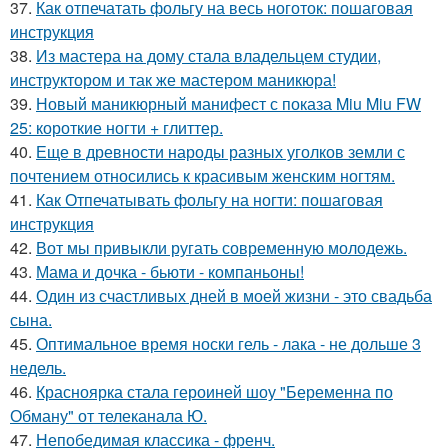
37.
Как отпечатать фольгу на весь ноготок: пошаговая
инструкция
38.
Из мастера на дому стала владельцем студии,
инструктором и так же мастером маникюра!
39.
Новый маникюрный манифест с показа Miu Miu FW
25: короткие ногти + глиттер.
40.
Еще в древности народы разных уголков земли с
почтением относились к красивым женским ногтям.
41.
Как Отпечатывать фольгу на ногти: пошаговая
инструкция
42.
Вот мы привыкли ругать современную молодежь.
43.
Мама и дочка - бьюти - компаньоны!
44.
Один из счастливых дней в моей жизни - это свадьба
сына.
45.
Оптимальное время носки гель - лака - не дольше 3
недель.
46.
Красноярка стала героиней шоу "Беременна по
Обману" от телеканала Ю.
47.
Непобедимая классика - френч.