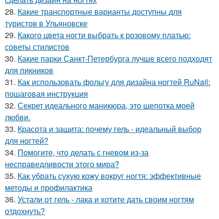
28.
Какие транспортные варианты доступны для
туристов в Ульяновске
29.
Какого цвета ногти выбрать к розовому платью:
советы стилистов
30.
Какие парки Санкт-Петербурга лучше всего подходят
для пикников
31.
Как использовать фольгу для дизайна ногтей RuNail:
пошаговая инструкция
32.
Секрет идеального маникюра, это щепотка моей
любви.
33.
Красота и защита: почему гель - идеальный выбор
для ногтей?
34.
Помогите, что делать с гневом из-за
несправедливости этого мира?
35.
Как убрать сухую кожу вокруг ногтя: эффективные
методы и профилактика
36.
Устали от гель - лака и хотите дать своим ногтям
отдохнуть?