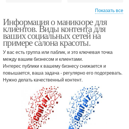
Показать все
Информация о маникюре для
Маникюр для клиентов
Начинающий мастер
клиентов. Виды контента для
ваших социальных сетей на
примере салона красоты.
У вас есть группа или паблик, и это ключевая точка
Пост про маникюр
Цитаты про маникюр
между вашим бизнесом и клиентами.
Интерес публики к вашему бизнесу снижается и
повышается, ваша задача - регулярно его подогревать.
Нужно делать качественный контент.
Маникюр в вопросах
Европейский маникюр
маникюр в домашних
условиях