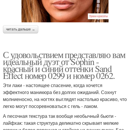
читать дальше →
С удовольствием представляю вам
идеальный дуэт от Sophin -
красный и синий оттенки Sand
Effect номер 0299 и номер 0262.
Эти лаки - настоящее спасение, когда хочется
эффектного маникюра без долгих ожиданий. Сохнут
молниеносно, на ногтях выглядят настолько красиво, что
легко могут посоревноваться с гель - лаком.
А песочная текстура так вообще необычный бьюти -
лайфхак: такая структура деликатно скрывает мелкие
огрехи и более порочная и стойкая на ваших руках. Без