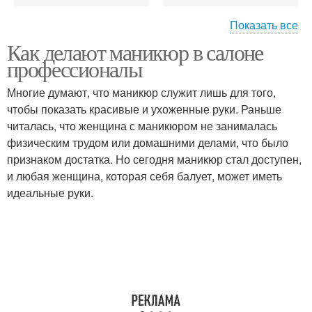
Показать все
Как делают маникюр в салоне
маникюр на короткие
летний маникюр
профессионалы
ногти
Многие думают, что маникюр служит лишь для того,
чтобы показать красивые и ухоженные руки. Раньше
Маникюр с фруктовыми
читалась, что женщина с маникюром не занималась
модный маникюр
узорами
физическим трудом или домашними делами, что было
признаком достатка. Но сегодня маникюр стал доступен,
и любая женщина, которая себя балует, может иметь
Маникюр с
идеальные руки.
абстрактными
Возрастной маникюр
рисунками