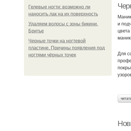
Чер
Гелевые ногти: возможно ли
наносить лак на их поверхность
Маник
и под
Удаляем волосы с зоны бикини.
Ма
цвета
Бритье
маник
Черные точки на ногтевой
пластине. Причины появления под
Для с
ногтями чёрных точек
Ц
профе
покры
узоро
М
читат
М
Нов