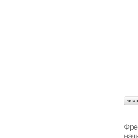
читат
Фре
нач