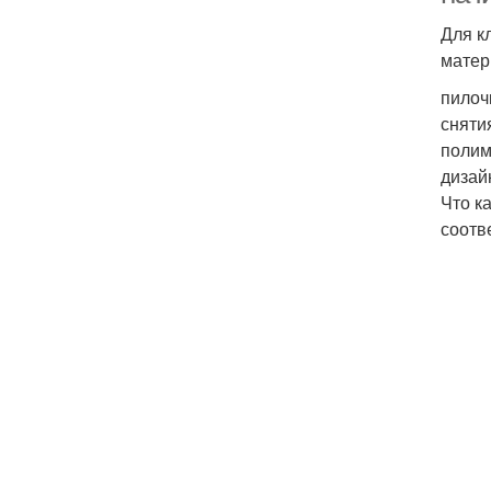
Для к
матер
пилоч
сняти
полим
дизай
Что к
соотв