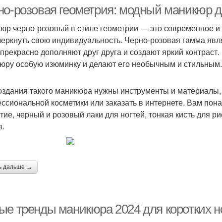
но-розовая геометрия: модный маникюр 
юр черно-розовый в стиле геометрии — это современное и 
черкнуть свою индивидуальность. Черно-розовая гамма явля
Маникюр с наклейками-
Ин
никюр с наклейками
 прекрасно дополняют друг друга и создают яркий контраст.
флэшкартами
юру особую изюминку и делают его необычным и стильным.
оздания такого маникюра нужны инструменты и материалы,
веты для маникюра
Тренды в маникюре
л
ссиональной косметики или заказать в интернете. Вам понад
тие, черный и розовый лаки для ногтей, тонкая кисть для р
в.
аникюр в матовом
Ман
Маникюр с золотым
исполнении
ь дальше →
Маникюр с фруктовыми
аникюр с дизайном
узорами
ые тренды маникюра 2024 для коротких н