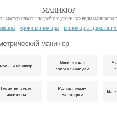
МАНИКЮР
и, мастер-классы, подробные уроки. все виды маникюра т
никюра
уроки маникюра
маникюр в домашних
метрический маникюр
Маникюр для
Ма
модный маникюр
современных дам
р
Геометрические
Разница между
Мани
маникюры
маникюром
Мани
ометрические узоры
Геометрический дизайн