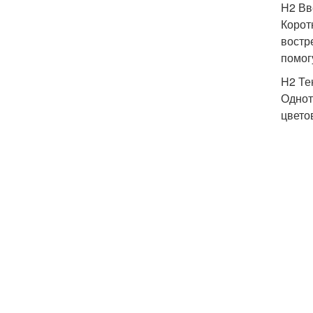
H2 Вв
Корот
В
востр
помог
H2 Те
Однот
Ма
цвето
М
М