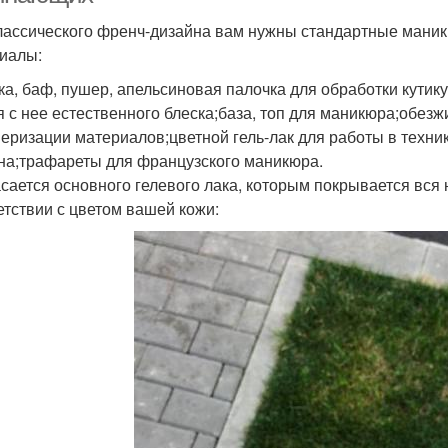
лассического френч-дизайна вам нужны стандартные мани
иалы:
ка, баф, пушер, апельсиновая палочка для обработки кути
я с нее естественного блеска;база, топ для маникюра;обез
еризации материалов;цветной гель-лак для работы в техник
на;трафареты для французского маникюра.
асается основного гелевого лака, которым покрывается вся
етствии с цветом вашей кожи: