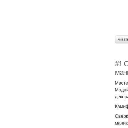
читат
#1 
ман
Масте
Модни
декор
Камиф
Сверк
маник