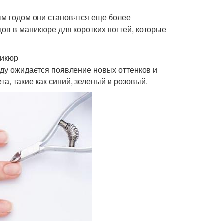
струменты для
Маникюр с
ым годом они становятся еще более
узского маникюра
трафаретами
ов в маникюре для коротких ногтей, которые
никюр
ду ожидается появление новых оттенков и
зовый маникюр
Маникюр с блестками
, такие как синий, зеленый и розовый.
Маникюр в розовом
кюр с рисунками
цвете
кюр с розовым и
Маникюр с рисунком