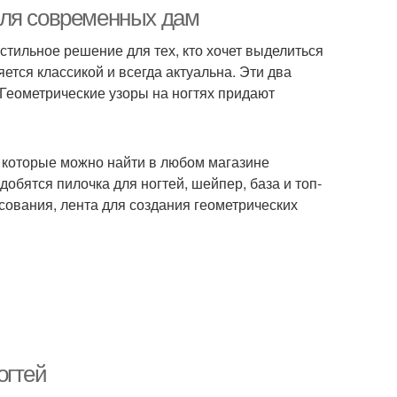
ногтей
для современных дам
стильное решение для тех, кто хочет выделиться
ется классикой и всегда актуальна. Эти два
струменты для
маникюр на короткие
 Геометрические узоры на ногтях придают
маникюра
ногти
 которые можно найти в любом магазине
етний маникюр
Маникюр со стразами
обятся пилочка для ногтей, шейпер, база и топ-
исования, лента для создания геометрических
икюр на разную
Бордовый маникюр
длину
Маникюр с
Маникюр для стильных
абстрактными
женщин
огтей
рисунками