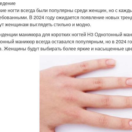
едение
Ин
кие ногти всегда были популярны среди женщин, но с кажд
озрастной маникюр
французский маникюр
франц
ебованными. В 2024 году ожидается появление новых тренд
ут женщинам выглядеть стильно и модно.
нденции маникюра для коротких ногтей H3 Однотонный ма
Советы по
онный маникюр всегда оставался популярным, но в 2024 го
никюр с трафаретом
Ро
геометрическому
в. Женщины будут выбирать более яркие и насыщенные цвета
дизайну
Использования в
Маникюр в розовых
Мани
маникюре
тонах
аникюр с цветами
красивый маникюр
Мани
аникюр на длинных
ногтях