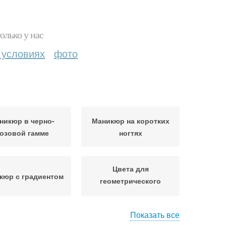
олько у нас
 условиях
фото
никюр в черно-
Маникюр на коротких
озовой гамме
ногтях
Цвета для
кюр с градиентом
геометрического
дизайна
Показать все
кюр для коротких
Однотонный маникюр