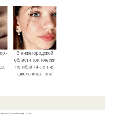
р -
В нижегородской
области трагически
де.
погибла 14-летняя
школьница - она
покончила с собой
на фоне подготовки
к контрольной по
английскому языку.
казании обратной гиперссылки.