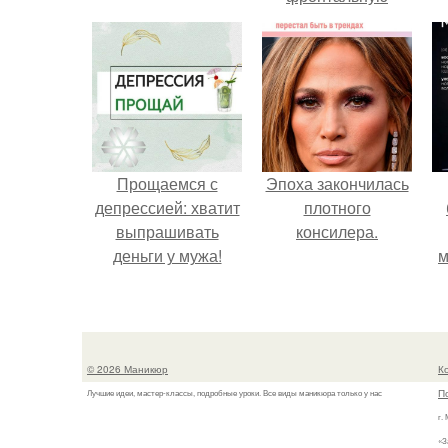
камеру.
Прощаемся с
Эпоха закончилась
депрессией: хватит
плотного
выпрашивать
консилера.
деньги у мужа!
м
© 2026 Маникюр
К
П
Лучшие идеи, мастер-классы, подробные уроки. Все виды маникюра только у нас
г.
«З