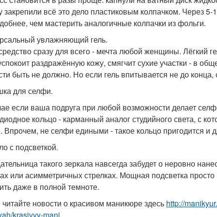
у закрепили всё это дело пластиковым колпачком. Через 5-10
удобнее, чем мастерить аналогичные колпачки из фольги.
рсальный увлажняющий гель.
средство сразу для всего - мечта любой женщины. Лёгкий гел
 успокоит раздражённую кожу, смягчит сухие участки - в об
сти быть не должно. Но если гель впитывается не до конца, 
ка для селфи.
чае если ваша подруга при любой возможности делает селфи
диодное кольцо - карманный аналог студийного света, с ко
. Впрочем, не селфи едиными - такое кольцо пригодится и 
ло с подсветкой.
ательница такого зеркала навсегда забудет о неровно нан
ах или асимметричных стрелках. Мощная подсветка просто 
ить даже в полной темноте.
 читайте новости о красивом маникюре здесь
http://manikyu
yah/krasivyy-mani...