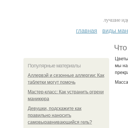
лучшие иде
главная
виды ма
Что
Цветы
мы на
Популярные материалы
прекр
Аллервэй и сезонные аллергии: Как
Масса
таблетки могут помочь
Мастер-класс: Как устранить огрехи
маникюра
Девушки, подскажите как
правильно наносить
самовыравнивающийся гель?