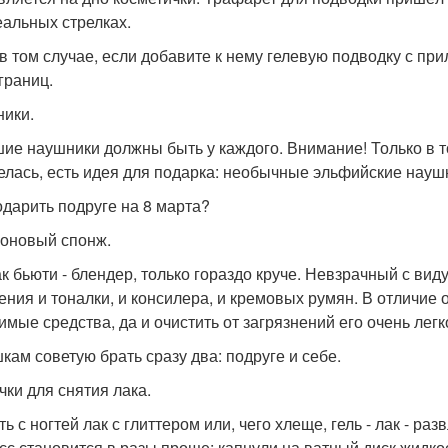
еальных стрелках.
в том случае, если добавите к нему гелевую подводку с при
границ.
ики.
ие наушники должны быть у каждого. Внимание! Только в то
елась, есть идея для подарка: необычные эльфийские науш
одарить подруге на 8 марта?
оновый спонж.
ак бьюти - блендер, только гораздо круче. Невзрачный с вид
ения и тоналки, и консилера, и кремовых румян. В отличие 
имые средства, да и очистить от загрязнений его очень лег
кам советую брать сразу два: подруге и себе.
чки для снятия лака.
ь с ногтей лак с глиттером или, чего хлеще, гель - лак - р
сс становится в разы проще: капнули на ватный диск жидкос