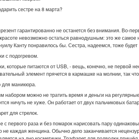
одарить сестре на 8 марта?
презент гарантированно не останется без внимания. Во-перв
 красоте невозможно остаться равнодушным: это же самое 
уилу Канту понравилось бы. Сестра, надеемся, тоже будет 
ки с подогревом.
ки, которые питаются от USB, - вещь, конечно, не первой н
вательный элемент прячется в кармашке на молнии, так что
 для маникюра.
им набором можно не тратить время и деньги на регулярны
ится ничуть не хуже. Он работает от двух пальчиковых бата
рет для стрелок.
е с первого раза и без помарок нарисовать пару одинаковых
о не каждая женщина. Обычно дело заканчивается нецензур
вляется на дно косметички. Трафарет для подводки пришёл 