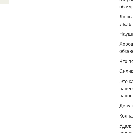
об ид
Лишь 
знать 
Наушн
Хорош
обзав
Что п
Силик
Это к
нанес
нанос
Девуш
Колпа
Удалят
проце