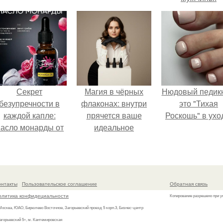
Секрет
Магия в чёрных
Нюдовый педикю
безупречности в
флаконах: внутри
это "Тихая
каждой капле:
прячется ваше
Роскошь" в ухо
асло монарды от
идеальное
Demi Sweet.
настроение.
онтакты
Пользовательское соглашение
Обратная связь
олитика конфидециальности
Копирование разрешено при у
 Москва, ЮАО, Бирюлево Восточное, Загорьевский проезд 5 корп.3, Бизнес-центр
агорьевский 5», м. Кантемировская