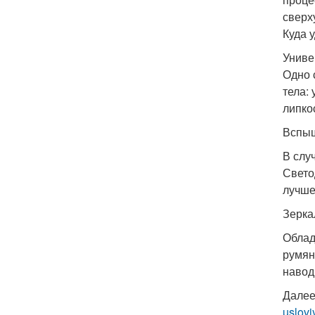
сверх
Куда 
Униве
Одно 
тела:
липко
Вспыш
В слу
Свето
лучше
Зерка
Облад
румян
навод
Далее
uslovi