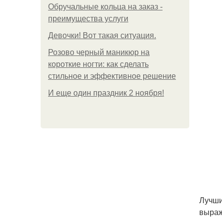
Обручальные кольца на заказ -
преимущества услуги
Девочки! Вот такая ситуация.
Розово черный маникюр на
короткие ногти: как сделать
стильное и эффективное решение
И еще один праздник 2 ноября!
Лучши
выраж