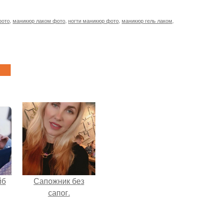
фото
,
маникюр лаком фото
,
ногти маникюр фото
,
маникюр гель лаком
,
йб
Сапожник без
сапог.