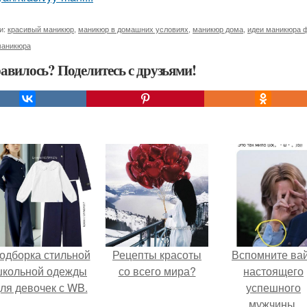
и:
красивый маникюр
,
маникюр в домашних условиях
,
маникюр дома
,
идеи маникюра 
маникюра
авилось? Поделитесь с друзьями!
одборка стильной
Рецепты красоты
Вспомните ва
школьной одежды
со всего мира?
настоящего
ля девочек с WB.
успешного
мужчины.