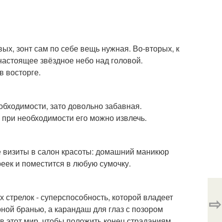
ых, зонт сам по себе вещь нужная. Во-вторых, к
настоящее звёздное небо над головой.
в восторге.
еобходимости, зато довольно забавная.
 при необходимости его можно извлечь.
е визиты в салон красоты: домашний маникюр
реек и поместится в любую сумочку.
 стрелок - суперспособность, которой владеет
⇨
ной бранью, а карандаш для глаз с позором
в этот мир, чтобы положить конец страданиям