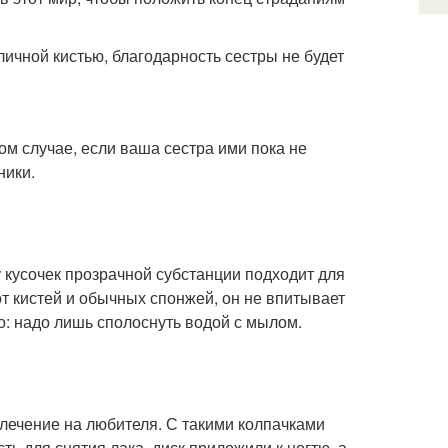
личной кистью, благодарность сестры не будет
м случае, если ваша сестра ими пока не
ники.
у кусочек прозрачной субстанции подходит для
от кистей и обычных спонжей, он не впитывает
ко: надо лишь сполоснуть водой с мылом.
азвлечение на любителя. С такими колпачками
ть для снятия лака, диск приложили к ногтю, а