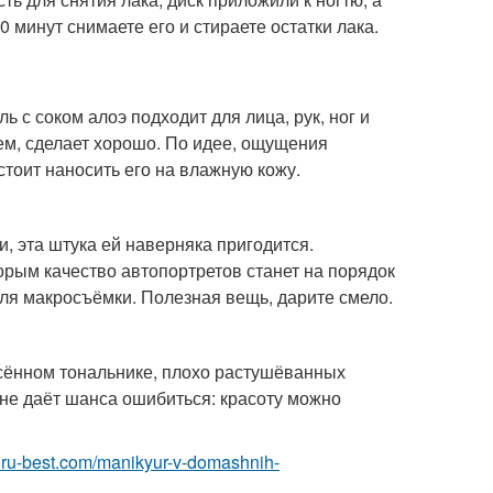
 минут снимаете его и стираете остатки лака.
ь с соком алоэ подходит для лица, рук, ног и
щем, сделает хорошо. По идее, ощущения
стоит наносить его на влажную кожу.
, эта штука ей наверняка пригодится.
торым качество автопортретов станет на порядок
для макросъёмки. Полезная вещь, дарите смело.
есённом тональнике, плохо растушёванных
не даёт шанса ошибиться: красоту можно
r.ru-best.com/manikyur-v-domashnih-