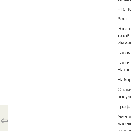
Что п
Зонт.
Этот 
такой
Имман
Тапоч
Тапоч
Нагре
Набор
С так
получ
Трафа
Умени
⇦
далек
отпра