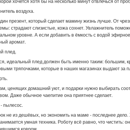
порой хочется хотя бы на несколько минут отвлечься от пр
нитель воздуха.
дин презент, который сделает мамину жизнь лучше. От чрез
емы: страдают слизистые, кожа сохнет. Увлажнитель помож
альном уровне. А если добавить в ёмкость с водой эфирное 
ный аромат.
й плед.
ся, идеальный плед должен быть именно таким: большим, 
выми тряпочками, которые в наших магазинах выдают за п
рть.
ам, ценящих домашний уют, и подарки нужно выбирать соо
вом. Даже обычное чаепитие она приятнее сделает.
 - пылесос.
ок не из дешёвых, но экономить на маме - последнее дело. 
занимается умная техника. Роботу всё равно, что чистить: о
ившимся ковром.