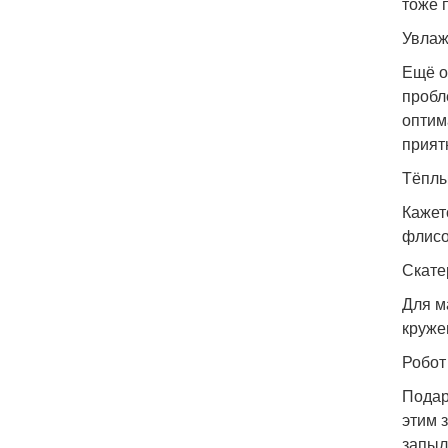
тоже 
Увлаж
Ещё о
пробл
оптим
прият
Тёплы
Кажет
флисо
Скате
Для м
круже
Робот
Подар
этим 
запыл