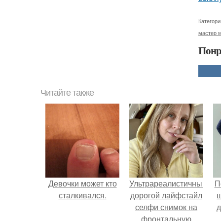
Категори
мастер 
Понр
Читайте также
Девочки может кто
Ультрареалистичный
П
сталкивался.
дорогой лайфстайл
селфи снимок на
д
фронтальную