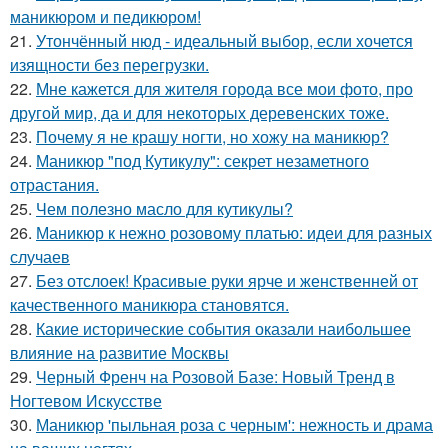
маникюром и педикюром!
21.
Утончённый нюд - идеальный выбор, если хочется
изящности без перегрузки.
22.
Мне кажется для жителя города все мои фото, про
другой мир, да и для некоторых деревенских тоже.
23.
Почему я не крашу ногти, но хожу на маникюр?
24.
Маникюр "под Кутикулу": секрет незаметного
отрастания.
25.
Чем полезно масло для кутикулы?
26.
Маникюр к нежно розовому платью: идеи для разных
случаев
27.
Без отслоек! Красивые руки ярче и женственней от
качественного маникюра становятся.
28.
Какие исторические события оказали наибольшее
влияние на развитие Москвы
29.
Черный Френч на Розовой Базе: Новый Тренд в
Ногтевом Искусстве
30.
Маникюр 'пыльная роза с черным': нежность и драма