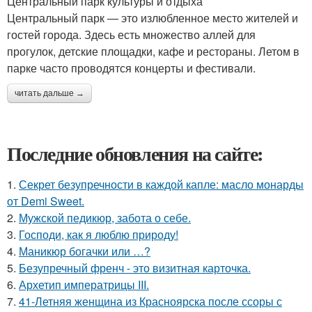
Центральный парк культуры и отдыха
Центральный парк — это излюбленное место жителей и
гостей города. Здесь есть множество аллей для
прогулок, детские площадки, кафе и рестораны. Летом в
парке часто проводятся концерты и фестивали.
читать дальше →
Последние обновления на сайте:
1.
Секрет безупречности в каждой капле: масло монарды
от Demi Sweet.
2.
Мужской педикюр, забота о себе.
3.
Господи, как я люблю природу!
4.
Маникюр богачки или …?
5.
Безупречный френч - это визитная карточка.
6.
Архетип императрицы III.
7.
41-Летняя женщина из Красноярска после ссоры с