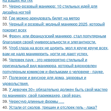
на ваших ногтях
31.
Черно-розовый маникюр: 10 стильных идей для
дизайна ногтей
32.
Где можно арендовать билет на метро
33.
Черный и розовый: модный маникюр 2025, который
покорит всех
34.
Френч, или французский маникюр, стал популярным
благодаря своей универсальности и элегантности.
35.
Чтоб глаза на всех не щурить, мол я круче круче всех,
вам не надо маникюрить, ногти не дают успех.
36.
Человек паук - это невероятно стильный и
оригинальный вид маникюра, который вдохновлен
популярным комиксом и фильмами о человеке - пауке.
37.
Полезное и вкусное для дома, здоровья и
удовольствия.
38.
У девочек 30+ обязательно должен быть свой мастер
по маникюру, свой парикмахер, свой врач.
39.
Чересчур длинные формы ….
40.
Устали от сколов, трещин и отслоек гель - лака?