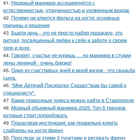
41.
Нюдовый маникюр ассоциируется с
естественностью, утонченностью и ухоженным видом.
42.
Почему не клеится фольга на ногти: основные
причины и решения
43.
Бьюти день - это не просто набор процедур, это
ритуал, посвященный любви к себе и заботе о своем
теле и духе.
44.
Говорят, счастье не купишь … но маникюр в студии
лены лениной - очень близко!
45.
Один из счастливых дней в моей жизни - это свадьба
сына.
46.
"Мне Дитячий Писихолог Сказал:"вам бы самой к
специалисту".
47.
Какие природные чудеса можно найти в Ставрополе
48.
Модный объемный маникюр 2025: Топ-5 трендов,
которые стоит попробовать
49.
Пошаговая инструкция: как правильно клеить
слайдеры на ногти френч
50.
Проследи за этими 3 пунктами и рисовать френч