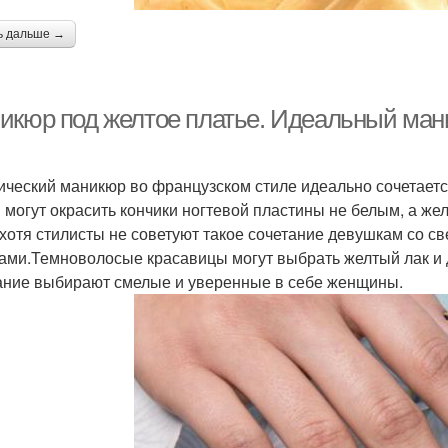
ь дальше →
икюр под желтое платье. Идеальный мани
ический маникюр во французском стиле идеально сочетает
 могут окрасить кончики ногтевой пластины не белым, а же
 хотя стилисты не советуют такое сочетание девушкам со с
ами.Темноволосые красавицы могут выбрать желтый лак и д
ание выбирают смелые и уверенные в себе женщины.