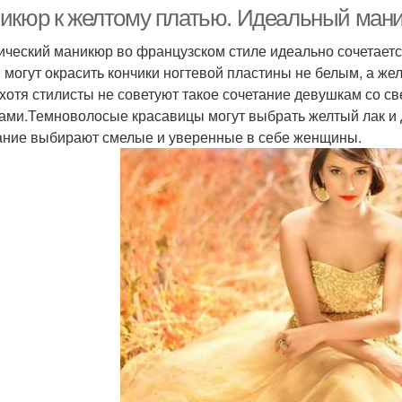
маникюр
икюр к желтому платью. Идеальный маник
ический маникюр во французском стиле идеально сочетает
 могут окрасить кончики ногтевой пластины не белым, а же
Маникюр под цвет
 хотя стилисты не советуют такое сочетание девушкам со с
ами.Темноволосые красавицы могут выбрать желтый лак и д
ание выбирают смелые и уверенные в себе женщины.