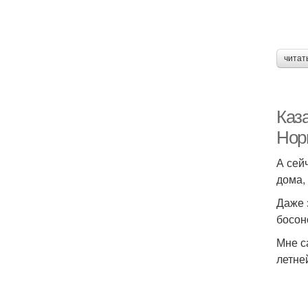
читат
Каза
Нор
А сей
дома,
Даже 
босон
Мне с
летне