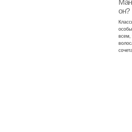
Ман
он?
Класс
особы
всем,
волос
сочет