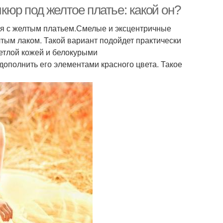
платью
платье
юр под желтое платье: какой он?
ся с желтым платьем.Смелые и эксцентричные
лтым лаком. Такой вариант подойдет практически
ветлой кожей и белокурыми
ополнить его элементами красного цвета. Такое