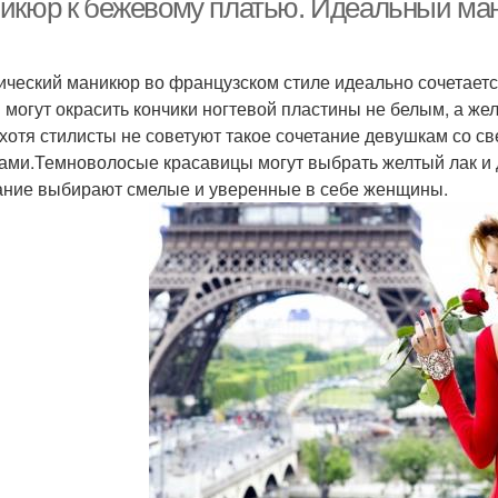
икюр к бежевому платью. Идеальный мани
ический маникюр во французском стиле идеально сочетает
 могут окрасить кончики ногтевой пластины не белым, а же
 хотя стилисты не советуют такое сочетание девушкам со с
ами.Темноволосые красавицы могут выбрать желтый лак и д
ание выбирают смелые и уверенные в себе женщины.