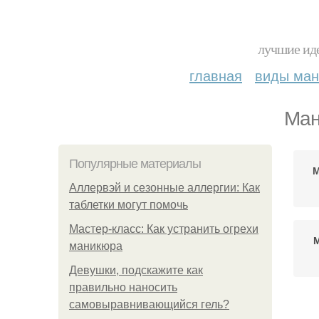
лучшие иде
главная
виды ма
Ман
Популярные материалы
М
Аллервэй и сезонные аллергии: Как
таблетки могут помочь
Мастер-класс: Как устранить огрехи
маникюра
Девушки, подскажите как
правильно наносить
самовыравнивающийся гель?