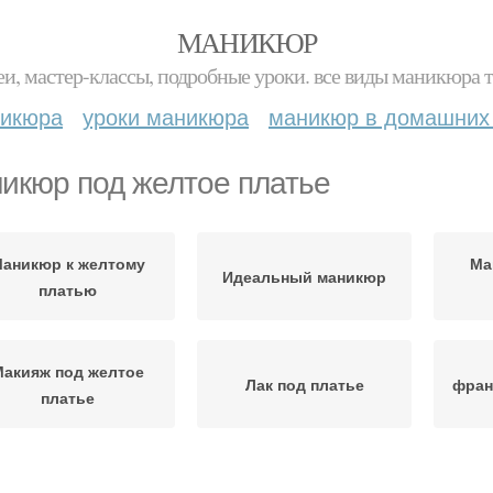
МАНИКЮР
и, мастер-классы, подробные уроки. все виды маникюра т
никюра
уроки маникюра
маникюр в домашних
икюр под желтое платье
аникюр к желтому
Ма
Идеальный маникюр
платью
Макияж под желтое
Лак под платье
фран
платье
Символический
Ман
Желтый френч