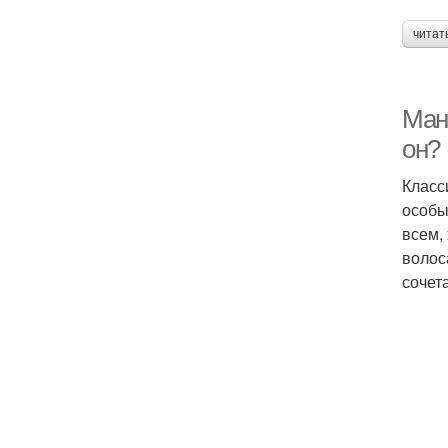
читат
Ман
он?
Класс
особы
всем,
волос
сочет