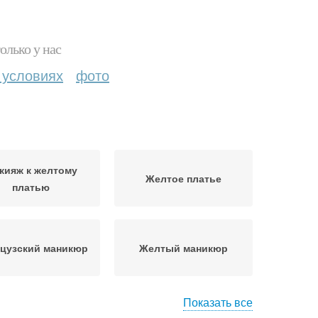
олько у нас
 условиях
фото
кияж к желтому
Желтое платье
платью
цузский маникюр
Желтый маникюр
Показать все
икюр к бежевому
Маникюр под молочное