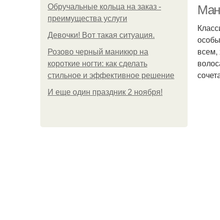
Обручальные кольца на заказ -
Ман
преимущества услуги
Класс
Девочки! Вот такая ситуация.
особы
всем,
Розово черный маникюр на
волос
короткие ногти: как сделать
сочет
стильное и эффективное решение
И еще один праздник 2 ноября!