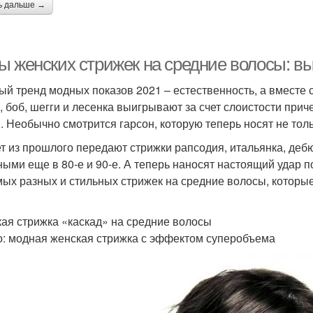
ь дальше →
ы женских стрижек на средние волосы: вы
ый тренд модных показов 2021 – естественность, а вместе с
, боб, шегги и лесенка выигрывают за счет слоистости прич
. Необычно смотрится гарсон, которую теперь носят не толь
т из прошлого передают стрижки рапсодия, итальянка, дебю
ными еще в 80-е и 90-е. А теперь наносят настоящий удар 
мых разных и стильных стрижек на средние волосы, которы
ая стрижка «каскад» на средние волосы
о: модная женская стрижка с эффектом суперобъема