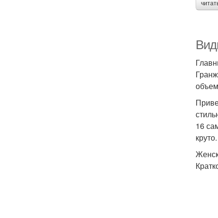
читат
Вид
Главн
Гранж
объем
Приве
стиль
16 са
круто.
Женск
Кратк