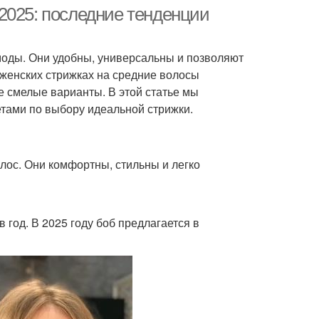
кончиками
2025: последние тенденции
 моды. Они удобны, универсальны и позволяют
ижка на средние
Короткие стрижки
 женских стрижках на средние волосы
волосы
ее смелые варианты. В этой статье мы
тами по выбору идеальной стрижки.
Асимметричные
енции в стрижках
стрижки
лос. Они комфортны, стильны и легко
роткая стрижка
Стрижки под мальчика
в год. В 2025 году боб предлагается в
Стрижки при
отращивании