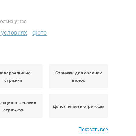
олько у нас
 условиях
фото
ниверсальные
Стрижки для средних
стрижки
волос
енции в женских
Дополнения к стрижкам
стрижках
Показать все
Стрижка с рваными
ижки на волосы