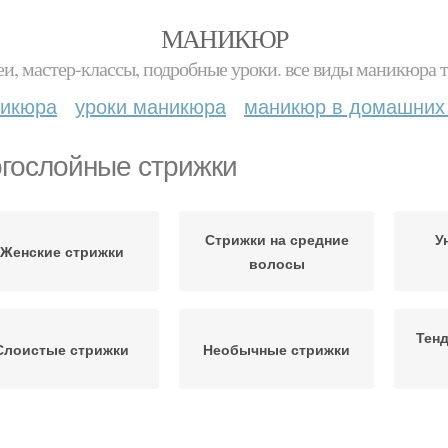
МАНИКЮР
и, мастер-классы, подробные уроки. все виды маникюра т
никюра
уроки маникюра
маникюр в домашних
гослойные стрижки
Стрижки на средние
У
Женские стрижки
волосы
Тенд
Слоистые стрижки
Необычные стрижки
Стрижки на короткие
Стрижка в стиле
Стр