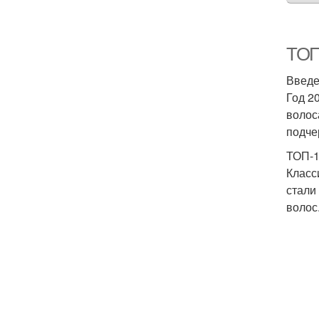
ТОП
Введ
Год 2
волос
подче
ТОП-1
Класс
стали
волос