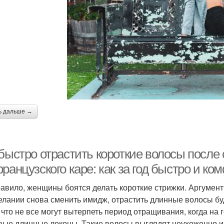
ь дальше →
быстро отрастить короткие волосы после 
ранцузского каре: как за год быстро и к
равило, женщины боятся делать короткие стрижки. Аргумент
елании снова сменить имидж, отрастить длинные волосы буд
, что не все могут вытерпеть период отращивания, когда на г
вые длинные локоны. Такие волосы выглядят неухоженно и 