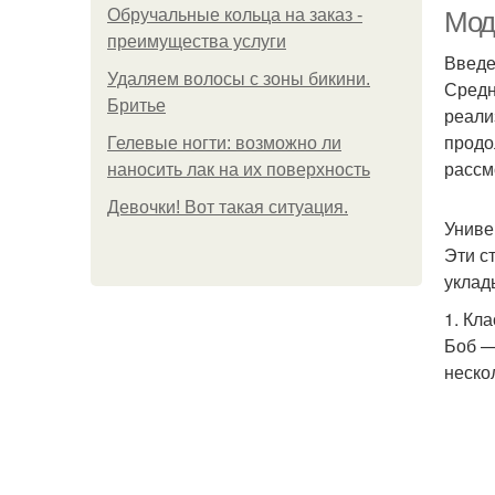
Обручальные кольца на заказ -
Мод
преимущества услуги
Введ
Удаляем волосы с зоны бикини.
Средн
Бритье
реали
продо
Гелевые ногти: возможно ли
рассм
наносить лак на их поверхность
Стр
Девочки! Вот такая ситуация.
Униве
Эти с
уклад
1. Кл
Боб —
неско