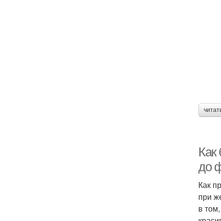
читат
Как 
до ф
Как п
при ж
в том
краси