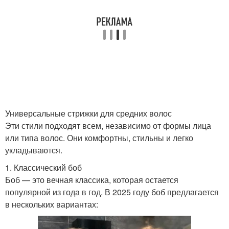
Асимметричные
Модные стрижки
стрижки
Ассиметричные
Средние стрижки
стрижки
Универсальные стрижки для средних волос
Короткие стрижки
Длинные стрижки
Эти стили подходят всем, независимо от формы лица
или типа волос. Они комфортны, стильны и легко
укладываются.
1. Классический боб
Стрижка в зависимости
Боб — это вечная классика, которая остается
популярной из года в год. В 2025 году боб предлагается
в нескольких вариантах: