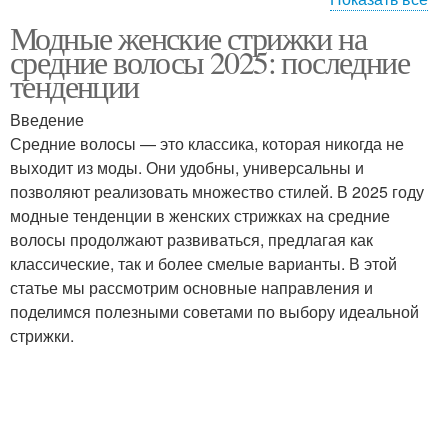
Модные женские стрижки на
Тенденции в женских
Необычные стрижки
средние волосы 2025: последние
стрижках
тенденции
Введение
Средние волосы — это классика, которая никогда не
Дополнения к стрижкам
Многослойные стрижки
выходит из моды. Они удобны, универсальны и
позволяют реализовать множество стилей. В 2025 году
модные тенденции в женских стрижках на средние
волосы продолжают развиваться, предлагая как
Стрижки на короткие
Стрижка в стиле
классические, так и более смелые варианты. В этой
волосы
статье мы рассмотрим основные направления и
поделимся полезными советами по выбору идеальной
стрижки.
Стрижка с рваными
Стрижки на волосы
кончиками