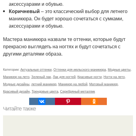
аксессуарами и обувью.
Коричневый
– это классический выбор для летнего
маникюра. Он будет хорошо сочетаться с сумками,
аксессуарами и обувью.
Мастера маникюра назвали те оттенки, которые будут
прекрасно выглядеть на ногтях и будут сочетаться с
другими деталями образа.
Категории:
Актуальные оттенки
,
Оттенки для июльского маникюра
,
Модные цветы
,
Маникюр на лето
,
Зеленый лак
,
Лак для ногтей
,
Красивые ногти
,
Ногти на лето
,
Модные дизайны
,
летний маникюр
,
Маникюр на любой
,
Матовый маникюр
,
Красивый дизайн
,
Трендовые цвета
,
Серебряный металлик
Читайте также