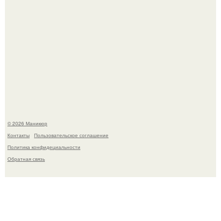
Чем дольше вас радует "Красивая, Удобная Обувь".
© 2026 Маникюр
Контакты
Пользовательское соглашение
Политика конфидециальности
Обратная связь