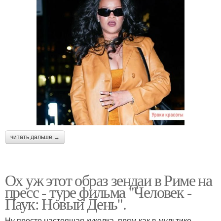
читать дальше →
Ох уж этот образ зендаи в Риме на
пресс - туре фильма "Человек -
Паук: Новый День".
Ну просто настоящая куколка, прям как в мультике.