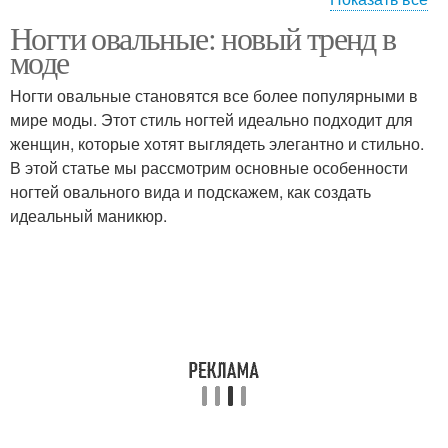
Ногти овальные: новый тренд в
Практичность на
Фольга на ногтях
моде
коротких ногтях
Ногти овальные становятся все более популярными в
мире моды. Этот стиль ногтей идеально подходит для
маникюр на короткие
женщин, которые хотят выглядеть элегантно и стильно.
Длинные ногти
ногти
В этой статье мы рассмотрим основные особенности
ногтей овального вида и подскажем, как создать
идеальный маникюр.
Маникюр на овальные
ногти