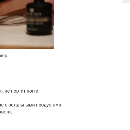
икюр.
к не портит ногти.
ае с остальными продуктами.
кости.