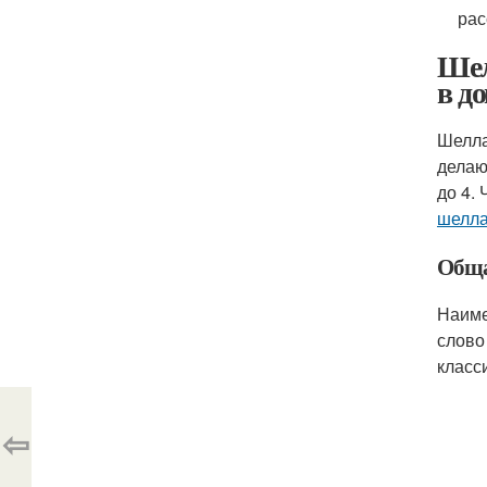
рас
Шел
в д
Шелла
делаю
до 4.
шелла
Обща
Наиме
слово
класс
⇦