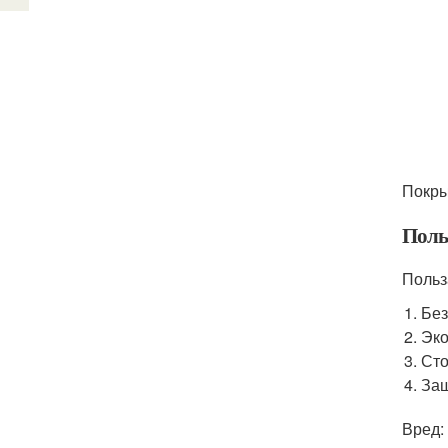
Покры
Поль
Польз
Без
Эко
Сто
Защ
Вред: