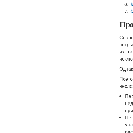
К
К
Про
Споры
покры
их со
исклю
Однак
Поэто
несло
Пер
нед
при
Пер
увл
рас