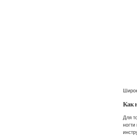
Широк
Как 
Для т
ногти
инстр