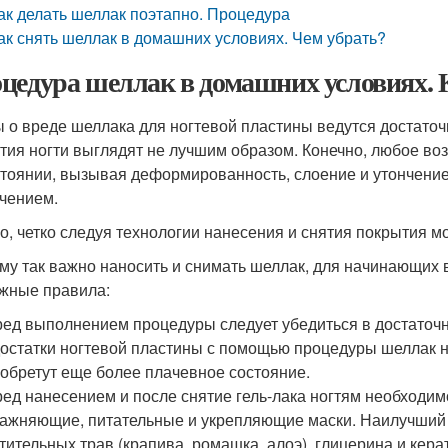
ак делать шеллак поэтапно. Процедура
ак снять шеллак в домашних условиях. Чем убрать?
цедура шеллак в домашних условиях. 
 о вреде шеллака для ногтевой пластины ведутся достаточн
тия ногти выглядят не лучшим образом. Конечно, любое воз
стоянии, вызывая деформированность, слоение и утончение
чением.
о, четко следуя технологии нанесения и снятия покрытия м
му так важно наносить и снимать шеллак, для начинающих 
жные правила:
ед выполнением процедуры следует убедиться в достаточн
остатки ногтевой пластины с помощью процедуры шеллак не
обретут еще более плачевное состояние.
ед нанесением и после снятие гель-лака ногтям необходим
ажняющие, питательные и укрепляющие маски. Наилучший р
тительных трав (крапива, ромашка, алоэ), глицерина и кера