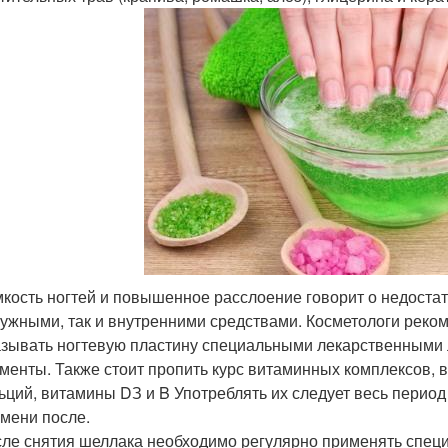
кость ногтей и повышенное расслоение говорит о недостат
ужными, так и внутренними средствами. Косметологи реком
зывать ногтевую пластину специальными лекарственными 
менты. Также стоит пропить курс витаминных комплексов, 
ьций, витамины DЗ и B Употреблять их следует весь перио
мени после.
ле снятия шеллака необходимо регулярно применять специ