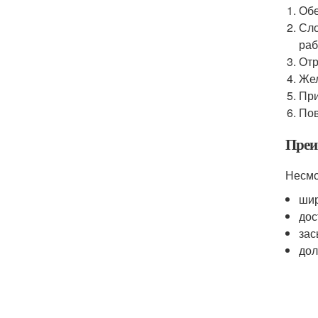
Обе
Сло
раб
Отр
Жел
При
Пов
Преи
Несмо
шир
дос
зас
дол