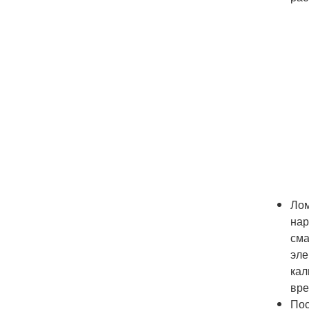
Лом
нар
сма
эле
кал
вре
Пос