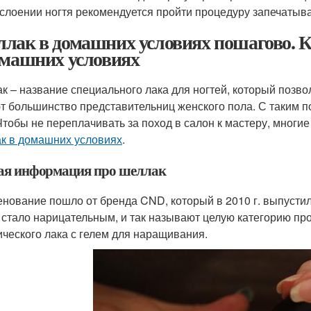
слоении ногтя рекомендуется пройти процедуру запечатыв
лак в домашних условиях пошагово. 
омашних условиях
к – название специального лака для ногтей, который позво
т большинство представительниц женского пола. С таким по
 Чтобы не переплачивать за поход в салон к мастеру, мног
к в домашних условиях
.
я информация про шеллак
нование пошло от бренда CND, который в 2010 г. выпустил 
 стало нарицательным, и так называют целую категорию про
ического лака с гелем для наращивания.