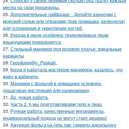
24.
Спросил у своей любимой сколько она тратит каждый
месяц на свои процедуры.
25.
Дополнительные лайфхаки: - Делайте ванночки с
морской солью или отварами трав (ромашка, календула)
для успокоения и укрепления ногтей.
26.
Иногда в июле особенно трудолюбивые люди
вишнушками покрываются.
27.
Стильный маникюр под розовое платье: идеальные
варианты
28.
Геройдня@v_Peskah.
29.
Когда я работала мастером маникюра, казалось, что
живу в кабинете.
30.
Маникюр с фольгой в домашних условиях:
пошаговая инструкция для начинающих
31.
До, чужая работа.
32.
Часть 2. 6 мы подготавливаем тело и лицо.
33.
Ручная работа, качественные ингредиенты,
индивидуальный подход не могут стоит дешево!
34.
Ажурная фольга на гель лак: секреты идеального