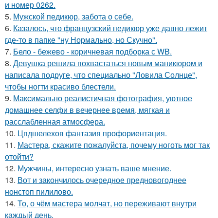
и номер 0262.
5.
Мужской педикюр, забота о себе.
6.
Казалось, что французский педикюр уже давно лежит
где-то в папке "ну Нормально, но Скучно".
7.
Бело - бежево - коричневая подборка с WB.
8.
Девушка решила похвастаться новым маникюром и
написала подруге, что специально "Ловила Солнце",
чтобы ногти красиво блестели.
9.
Максимально реалистичная фотография, уютное
домашнее селфи в вечернее время, мягкая и
расслабленная атмосфера.
10.
Цпдшелехов фантазия профориентация.
11.
Мастера, скажите пожалуйста, почему ноготь мог так
отойти?
12.
Мужчины, интересно узнать ваше мнение.
13.
Вот и закончилось очередное предновогоднее
нонстоп пилилово.
14.
То, о чём мастера молчат, но переживают внутри
каждый день.