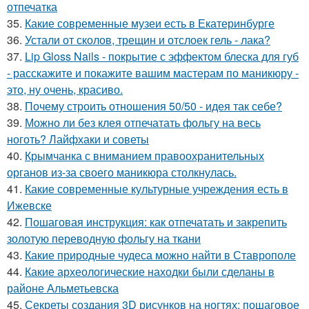
отпечатка
35.
Какие современные музеи есть в Екатеринбурге
36.
Устали от сколов, трещин и отслоек гель - лака?
37.
Lip Gloss Nails - покрытие с эффектом блеска для губ
- расскажите и покажите вашим мастерам по маникюру -
это, ну очень, красиво.
38.
Почему строить отношения 50/50 - идея так себе?
39.
Можно ли без клея отпечатать фольгу на весь
ноготь? Лайфхаки и советы
40.
Крымчанка с вниманием правоохранительных
органов из-за своего маникюра столкнулась.
41.
Какие современные культурные учреждения есть в
Ижевске
42.
Пошаговая инструкция: как отпечатать и закрепить
золотую переводную фольгу на ткани
43.
Какие природные чудеса можно найти в Ставрополе
44.
Какие археологические находки были сделаны в
районе Альметьевска
45.
Секреты создания 3D рисунков на ногтях: пошаговое