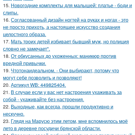
15.
Новогодние комплекты для малышей: платье - боди и
слипы.
16.
Согласованный дизайн ногтей на руках и ногах - это
не просто прихоть, а настоящее искусство создания
целостного образа.
17.
Мать троих детей избивает бывший муж, но полиция
словно не замечает".
18.
От обкусанных до ухоженных: маникюр против
вредной привычки.
19.
Чтотонаидеальном. - Они выбирают, потому что
могут себе позволить и позволяют!
20.
Артикул WB: 449825404.
21.
В случае если у вас нет настроения ухаживать за
собой - ухаживайте без настроения.
22.
Выходные, как всегда, прошли продуктивно и
нескучно.
23.
Глядя на Марусю этим летом, мне вспомнилось моё
лето в деревне посудичи брянской области.