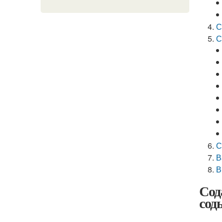
С
С
С
В
В
Сод
сод