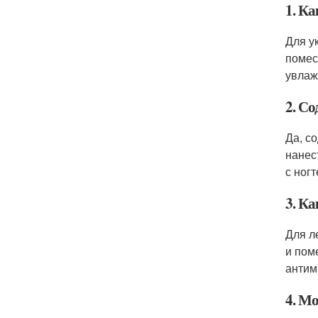
1. Ка
Для у
помес
увлаж
2. Со
Да, с
нанес
с ног
3. Ка
Для л
и пом
антим
4. М