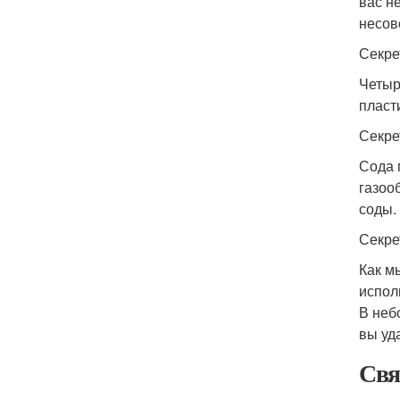
вас н
несов
Секрет
Четыр
пласт
Секре
Сода 
газоо
соды.
Секрет
Как м
испол
В неб
вы уда
Свя