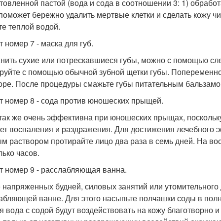
товленной пастой (вода и сода в соотношении 3: 1) обрабо
поможет бережно удалить мертвые клетки и сделать кожу чис
те теплой водой.
 номер 7 - маска для губ.
нить сухие или потрескавшиеся губы, можно с помощью сл
руйте с помощью обычной зубной щетки губы. Попеременно 
оре. После процедуры смажьте губы питательным бальзамо
т номер 8 - сода против юношеских прыщей.
так же очень эффективна при юношеских прыщах, поскольку
ет воспаления и раздражения. Для достижения лечебного 
м раствором протирайте лицо два раза в семь дней. На во
лько часов.
т номер 9 - расслабляющая ванна.
 напряженных будней, силовых занятий или утомительного
абляющей ванне. Для этого насыпьте полчашки соды в полн
я вода с содой будут воздействовать на кожу благотворно 