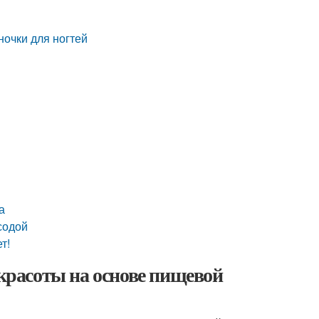
очки для ногтей
а
содой
т!
 красоты на основе пищевой