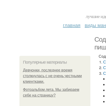
лучшие иде
главная
виды ма
Сод
пищ
Сод
С
Популярные материалы
С
Девчонки, последнее время
С
столкнулась с не очень честными
клиентками.
Фотоальбом лета. Мы забираем
себе на страницу?