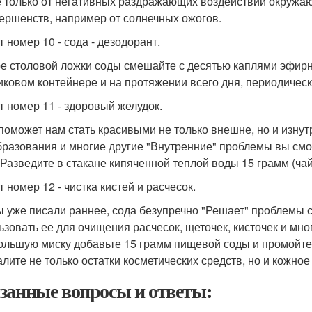
е только от негативных раздражающих воздействий окружаю
ершенств, например от солнечных ожогов.
 номер 10 - сода - дезодорант.
е столовой ложки соды смешайте с десятью каплями эфирн
иковом контейнере и на протяжении всего дня, периодическ
т номер 11 - здоровый желудок.
поможет нам стать красивыми не только внешне, но и изнут
бразования и многие другие "Внутренние" проблемы вы с
 Разведите в стакане кипяченной теплой воды 15 грамм (ча
 номер 12 - чистка кистей и расчесок.
ы уже писали раннее, сода безупречно "Решает" проблемы 
ьзовать ее для очищения расчесок, щеточек, кисточек и мно
ольшую миску добавьте 15 грамм пищевой соды и промойте
лите не только остатки косметических средств, но и кожное 
занные вопросы и ответы: