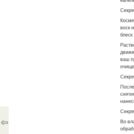
Секре
Косме
воск 
блеск 
Раств
движе
ваш п
очище
Секре
После
сняти
нанес
Секре
⇦
Во вл
обраб