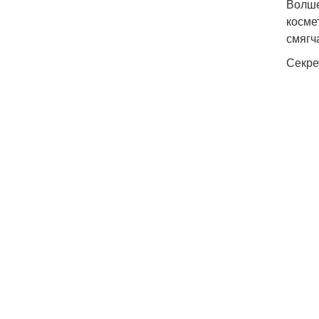
Волше
косме
смягч
Секрет