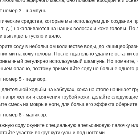
т номер 3 - шампунь.
тические средства, которые мы используем для создания при
и т. д. ) накапливаются на наших волосах и коже головы. П
и выглядеть тускло и вяло.
орите соду в небольшом количестве воды, до кашицеобраз
ниями на кожу головы. После тщательно удалите остатки со
ривычный регулярно используемый шампунь. Но помните, ч
нием опасно, поэтому применяйте соду не больше одного р
т номер 5 - педикюр.
 длительной ходьбы на каблуках, кожа на стопе начинает г
я напряжения и смягчения грубой кожи, делайте следующие
ите смесь на мокрые ноги, для большего эффекта обернит
т номер 6 - маникюр.
ажную соду окуните специальную апельсиновую палочку или 
отайте участки вокруг кутикулы и под ногтями.