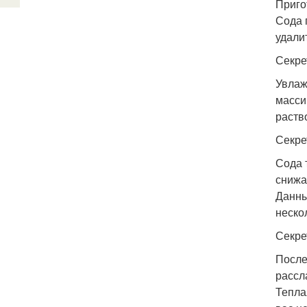
Приго
Сода 
удали
Секрет
Увлаж
масси
раств
Секре
Сода 
снижа
Данны
неско
Секре
После
рассл
Тепла