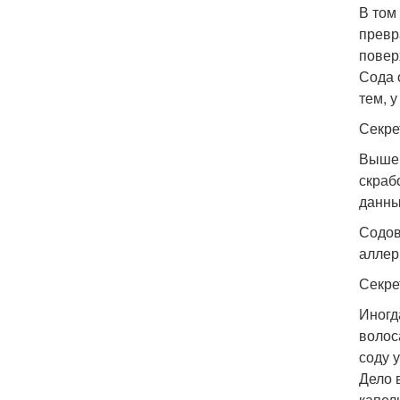
В том
превр
повер
Сода 
тем, 
Секрет
Выше 
скраб
данны
Содов
аллер
Секре
Иногд
волос
соду 
Дело 
капел