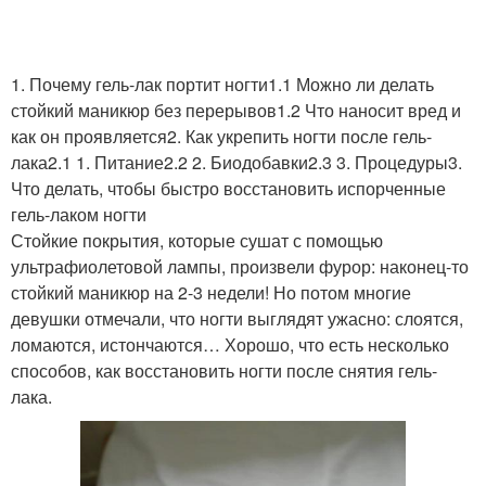
Масляные ванночки
Лимонные ванночки
1. Почему гель-лак портит ногти1.1 Можно ли делать
стойкий маникюр без перерывов1.2 Что наносит вред и
Ванночки в домашних
как он проявляется2. Как укрепить ногти после гель-
Ванночки на основе
условиях
лака2.1 1. Питание2.2 2. Биодобавки2.3 3. Процедуры3.
Что делать, чтобы быстро восстановить испорченные
гель-лаком ногти
Стойкие покрытия, которые сушат с помощью
Ванночки с морской
Ванночки из отваров
ультрафиолетовой лампы, произвели фурор: наконец-то
солью
стойкий маникюр на 2-3 недели! Но потом многие
девушки отмечали, что ногти выглядят ужасно: слоятся,
ломаются, истончаются… Хорошо, что есть несколько
способов, как восстановить ногти после снятия гель-
Маски для ногтей
Сода для ногтей
лака.
Противогрибковые