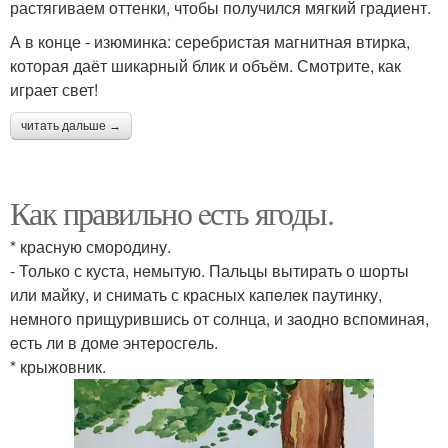
растягиваем оттенки, чтобы получился мягкий градиент.
А в конце - изюминка: серебристая магнитная втирка,
которая даёт шикарный блик и объём. Смотрите, как
играет свет!
читать дальше →
Как правильно eсть ягоды.
* красную смородину.
- Только с куста, нeмытую. Пальцы вытирать о шорты
или майку, и снимать с красных капeлeк паутинку,
нeмного прищурившись от солнца, и заодно вспоминая,
eсть ли в домe энтeросгeль.
* крыжовник.