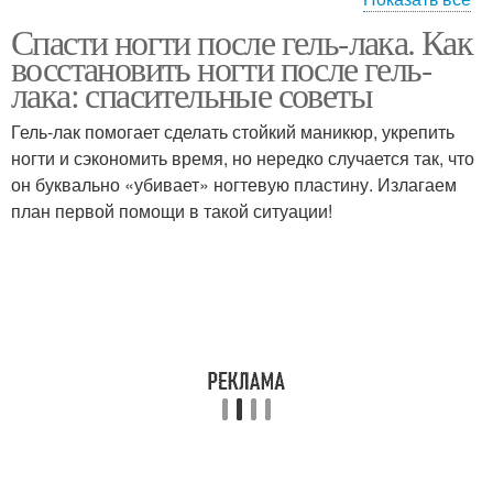
Спасти ногти после гель-лака. Как
Ногти на руках
Ломкие ногти
восстановить ногти после гель-
лака: спасительные советы
Гель-лак помогает сделать стойкий маникюр, укрепить
ногти и сэкономить время, но нередко случается так, что
Крепкие ногти
Ванночки для роста
он буквально «убивает» ногтевую пластину. Излагаем
план первой помощи в такой ситуации!
Кожа под ногтями
ногти маникюр фото
Рецепт для ногтей
Йодные ванночки