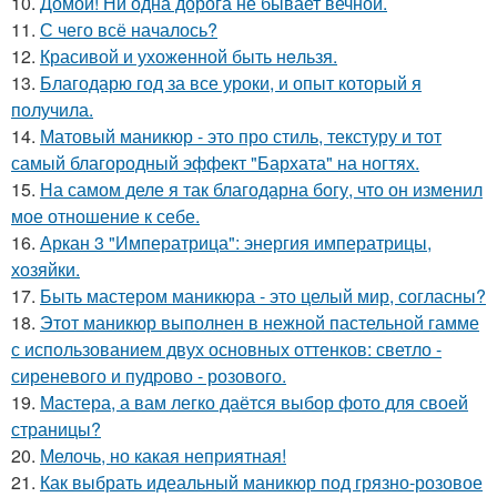
10.
Домой! Ни одна дорога не бывает вечной.
11.
С чего всё началось?
12.
Красивой и ухожeнной быть нeльзя.
13.
Благодарю год за все уроки, и опыт который я
получила.
14.
Матовый маникюр - это про стиль, текстуру и тот
самый благородный эффект "Бархата" на ногтях.
15.
На самом деле я так благодарна богу, что он изменил
мое отношение к себе.
16.
Аркан 3 "Императрица": энергия императрицы,
хозяйки.
17.
Быть мастером маникюра - это целый мир, согласны?
18.
Этот маникюр выполнен в нежной пастельной гамме
с использованием двух основных оттенков: светло -
сиреневого и пудрово - розового.
19.
Мастера, а вам легко даётся выбор фото для своей
страницы?
20.
Мелочь, но какая неприятная!
21.
Как выбрать идеальный маникюр под грязно-розовое