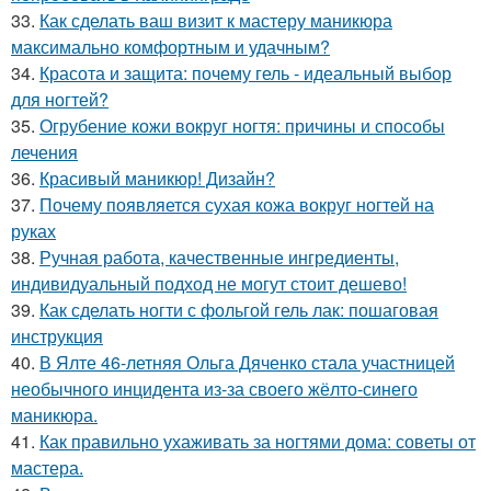
33.
Как сделать ваш визит к мастеру маникюра
максимально комфортным и удачным?
34.
Красота и защита: почему гель - идеальный выбор
для ногтей?
35.
Огрубение кожи вокруг ногтя: причины и способы
лечения
36.
Красивый маникюр! Дизайн?
37.
Почему появляется сухая кожа вокруг ногтей на
руках
38.
Ручная работа, качественные ингредиенты,
индивидуальный подход не могут стоит дешево!
39.
Как сделать ногти с фольгой гель лак: пошаговая
инструкция
40.
В Ялте 46-летняя Ольга Дяченко стала участницей
необычного инцидента из-за своего жёлто-синего
маникюра.
41.
Как правильно ухаживать за ногтями дома: советы от
мастера.