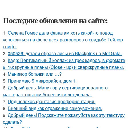
Последние обновления на сайте:
1.
Селена Гомес дала фанатам хоть какой-то повод
успокоиться на фоне всех разговоров о свадьбе Тейлор
свифт.
2.
050526: детали образа лисы из Blackpink на Met Gala.
3.
Кадр: Вертикальный коллаж из трех кадров, в формате
9: 16; крупные планы (Close - up) и сверхкрупные планы.
4.
Маникюр богачки или …?
5.
Принимаю 5 микрорайон, дом 1.
6.
Добрый день. Маникюр у сертифицированного
мастера с опытом более пяти лет делала.
7.
Цпдшелехов фантазия профориентация.
8.
Внешний вид как отражение самоуважения.
9.
Добрый день! Подскажите пожалуйста как эту текстуру
сделать?