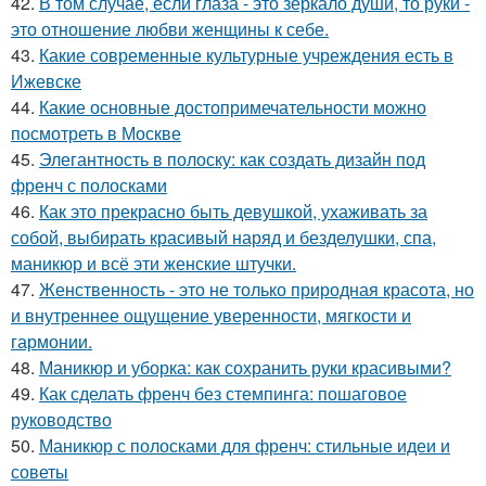
42.
В том случае, если глаза - это зеркало души, то руки -
это отношение любви женщины к себе.
43.
Какие современные культурные учреждения есть в
Ижевске
44.
Какие основные достопримечательности можно
посмотреть в Москве
45.
Элегантность в полоску: как создать дизайн под
френч с полосками
46.
Как это прекрасно быть девушкой, ухаживать за
собой, выбирать красивый наряд и безделушки, спа,
маникюр и всё эти женские штучки.
47.
Женственность - это не только природная красота, но
и внутреннее ощущение уверенности, мягкости и
гармонии.
48.
Маникюр и уборка: как сохранить руки красивыми?
49.
Как сделать френч без стемпинга: пошаговое
руководство
50.
Маникюр с полосками для френч: стильные идеи и
советы