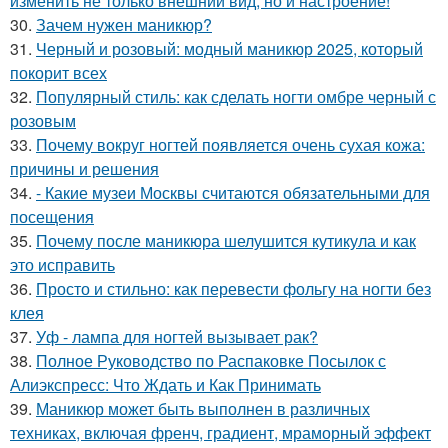
изменить не только внешний вид, но и настроение!
30.
Зачем нужен маникюр?
31.
Черный и розовый: модный маникюр 2025, который
покорит всех
32.
Популярный стиль: как сделать ногти омбре черный с
розовым
33.
Почему вокруг ногтей появляется очень сухая кожа:
причины и решения
34.
- Какие музеи Москвы считаются обязательными для
посещения
35.
Почему после маникюра шелушится кутикула и как
это исправить
36.
Просто и стильно: как перевести фольгу на ногти без
клея
37.
Уф - лампа для ногтей вызывает рак?
38.
Полное Руководство по Распаковке Посылок с
Алиэкспресс: Что Ждать и Как Принимать
39.
Маникюр может быть выполнен в различных
техниках, включая френч, градиент, мраморный эффект