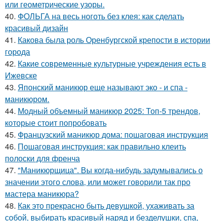
или геометрические узоры.
40.
ФОЛЬГА на весь ноготь без клея: как сделать
красивый дизайн
41.
Какова была роль Оренбургской крепости в истории
города
42.
Какие современные культурные учреждения есть в
Ижевске
43.
Японский маникюр еще называют эко - и спа -
маникюром.
44.
Модный объемный маникюр 2025: Топ-5 трендов,
которые стоит попробовать
45.
Французский маникюр дома: пошаговая инструкция
46.
Пошаговая инструкция: как правильно клеить
полоски для френча
47.
"Маникюрщица". Вы когда-нибудь задумывались о
значении этого слова, или может говорили так про
мастера маникюра?
48.
Как это прекрасно быть девушкой, ухаживать за
собой, выбирать красивый наряд и безделушки, спа,