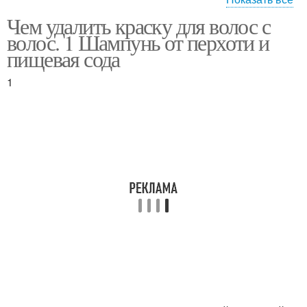
Чем удалить краску для волос с
Ванночки с содой
волос. 1 Шампунь от перхоти и
пищевая сода
1