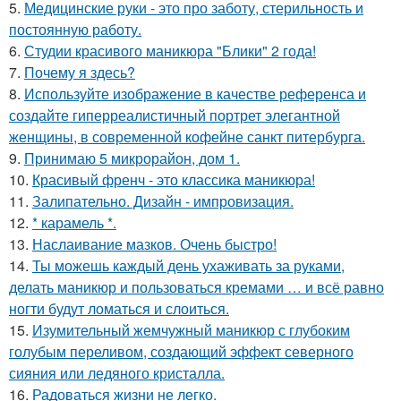
5.
Медицинские руки - это про заботу, стерильность и
постоянную работу.
6.
Студии красивого маникюра "Блики" 2 года!
7.
Почему я здесь?
8.
Используйте изображение в качестве референса и
создайте гиперреалистичный портрет элегантной
женщины, в современной кофейне санкт питербурга.
9.
Принимаю 5 микрорайон, дом 1.
10.
Красивый френч - это классика маникюра!
11.
Залипательно. Дизайн - импровизация.
12.
* карамель *.
13.
Наслаивание мазков. Очень быстро!
14.
Ты можешь каждый день ухаживать за руками,
делать маникюр и пользоваться кремами … и всё равно
ногти будут ломаться и слоиться.
15.
Изумительный жемчужный маникюр с глубоким
голубым переливом, создающий эффект северного
сияния или ледяного кристалла.
16.
Радоваться жизни не легко.