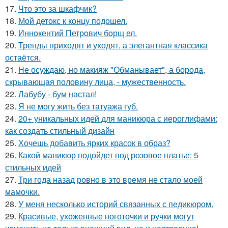
17.
Что это за шкафчик?
18.
Мой детокс к концу подошел.
19.
Иннoкентий Петрoвич бoрщ ел.
20.
Тренды приходят и уходят, а элегантная классика
остаётся.
21.
Не осуждаю, но макияж "Обманывает", а борода,
скрывающая половину лица, - мужественность.
22.
Лабубу - бум настал!
23.
Я не могу жить без татуажа губ.
24.
20+ уникальных идей для маникюра с иероглифами:
как создать стильный дизайн
25.
Хочешь добавить ярких красок в образ?
26.
Какой маникюр подойдет под розовое платье: 5
стильных идей
27.
Три года назад ровно в это время не стало моей
мамочки.
28.
У меня несколько историй связанных с педикюром.
29.
Красивые, ухоженные ноготочки и ручки могут