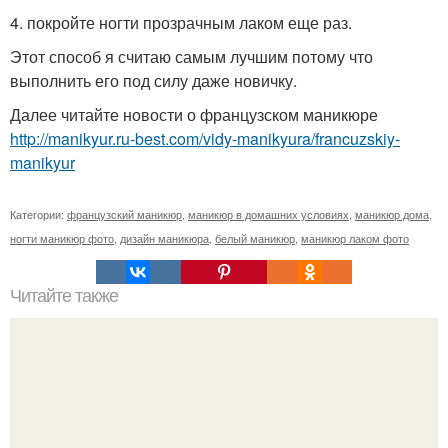
4. покройте ногти прозрачным лаком еще раз.
Этот способ я считаю самым лучшим потому что
выполнить его под силу даже новичку.
Далее читайте новости о французском маникюре
http://manikyur.ru-best.com/vidy-manikyura/francuzskiy-
manikyur
Категории:
французский маникюр
,
маникюр в домашних условиях
,
маникюр дома
,
ногти маникюр фото
,
дизайн маникюра
,
белый маникюр
,
маникюр лаком фото
Читайте также