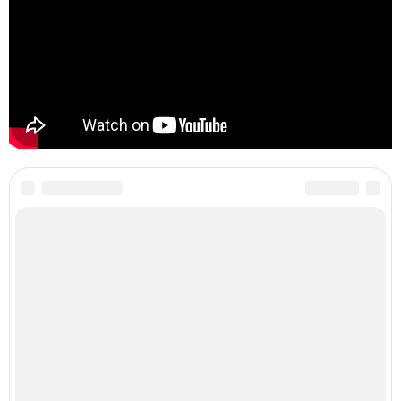
Категории:
Гель-лак с полосками
,
Гель-лак в домашних условиях
,
Необходимые
материалы
,
Инструменты для французского маникюра
,
французский маникюр
,
Пошагово с трафаретом
,
Гель в домашних условиях
,
Урок с фото
,
Френч на гель
,
Маникюр при помощи
Читайте также