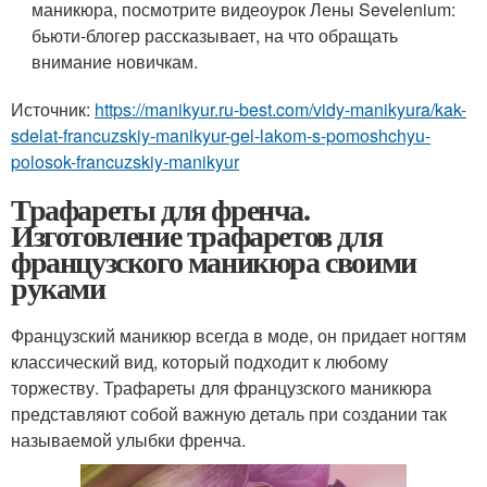
маникюра, посмотрите видеоурок Лены Sevelenium:
бьюти-блогер рассказывает, на что обращать
внимание новичкам.
Источник:
https://manikyur.ru-best.com/vidy-manikyura/kak-
sdelat-francuzskiy-manikyur-gel-lakom-s-pomoshchyu-
polosok-francuzskiy-manikyur
Трафареты для френча.
Изготовление трафаретов для
французского маникюра своими
руками
Французский маникюр всегда в моде, он придает ногтям
классический вид, который подходит к любому
торжеству. Трафареты для французского маникюра
представляют собой важную деталь при создании так
называемой улыбки френча.