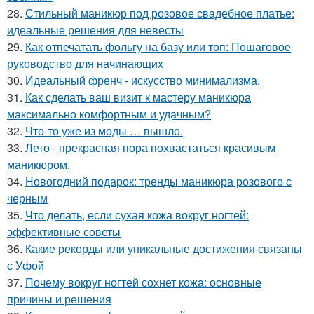
28.
Стильный маникюр под розовое свадебное платье:
идеальные решения для невесты
29.
Как отпечатать фольгу на базу или топ: Пошаговое
руководство для начинающих
30.
Идеальный френч - искусство минимализма.
31.
Как сделать ваш визит к мастеру маникюра
максимально комфортным и удачным?
32.
Что-то уже из моды … вышло.
33.
Лето - прекрасная пора похвастаться красивым
маникюром.
34.
Новогодний подарок: тренды маникюра розового с
черным
35.
Что делать, если сухая кожа вокруг ногтей:
эффективные советы
36.
Какие рекорды или уникальные достижения связаны
с Уфой
37.
Почему вокруг ногтей сохнет кожа: основные
причины и решения