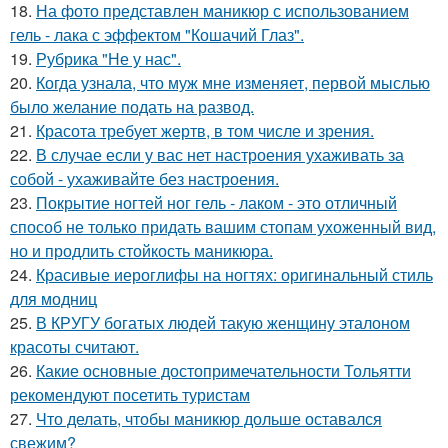
18.
На фото представлен маникюр с использованием
гель - лака с эффектом "Кошачий Глаз".
19.
Рубрика "Не у нас".
20.
Когда узнала, что муж мне изменяет, первой мыслью
было желание подать на развод.
21.
Красота требует жертв, в том числе и зрения.
22.
В случае если у вас нет настроения ухаживать за
собой - ухаживайте без настроения.
23.
Покрытие ногтей ног гель - лаком - это отличный
способ не только придать вашим стопам ухоженный вид,
но и продлить стойкость маникюра.
24.
Красивые иероглифы на ногтях: оригинальный стиль
для модниц
25.
В КРУГУ богатых людей такую женщину эталоном
красоты считают.
26.
Какие основные достопримечательности Тольятти
рекомендуют посетить туристам
27.
Что делать, чтобы маникюр дольше оставался
свежим?