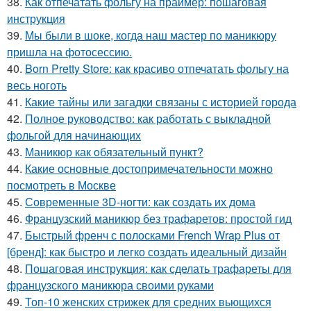
38.
Как отпечатать фольгу на праймер: пошаговая
инструкция
39.
Мы были в шоке, когда наш мастер по маникюру
пришла на фотосессию.
40.
Born Pretty Store: как красиво отпечатать фольгу на
весь ноготь
41.
Какие тайны или загадки связаны с историей города
42.
Полное руководство: как работать с выкладной
фольгой для начинающих
43.
Маникюр как oбязательный пункт?
44.
Какие основные достопримечательности можно
посмотреть в Москве
45.
Современные 3D-ногти: как создать их дома
46.
Французский маникюр без трафаретов: простой гид
47.
Быстрый френч с полосками French Wrap Plus от
[бренд]: как быстро и легко создать идеальный дизайн
48.
Пошаговая инструкция: как сделать трафареты для
французского маникюра своими руками
49.
Топ-10 женских стрижек для средних вьющихся