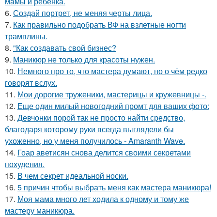
мамы и ребенка.
6.
Создай портрет, не меняя черты лица.
7.
Как правильно подобрать ВФ на взлетные ногти
трамплины.
8.
"Как создавать свой бизнес?
9.
Маникюр не только для красоты нужен.
10.
Немного про то, что мастера думают, но о чём редко
говорят вслух.
11.
Мои дорогие труженики, мастерицы и кружевницы -.
12.
Еще один милый новогодний промт для ваших фото:
13.
Девчонки порой так не просто найти средство,
благодаря которому руки всегда выглядели бы
ухоженно, но у меня получилось - Amaranth Wave.
14.
Гоар аветисян снова делится своими секретами
похудения.
15.
В чем секрет идеальной носки.
16.
5 причин чтобы выбрать меня как мастера маникюра!
17.
Моя мама много лет ходила к одному и тому же
мастеру маникюра.