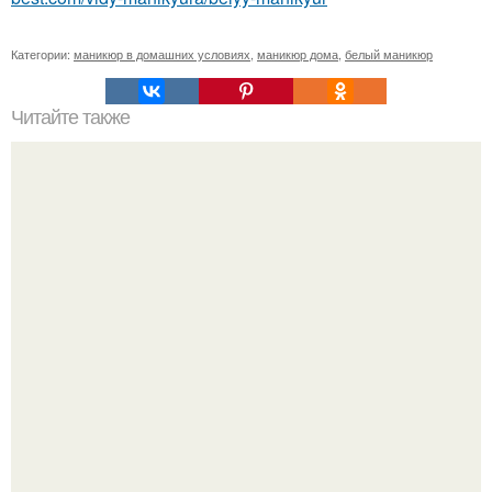
Категории:
маникюр в домашних условиях
,
маникюр дома
,
белый маникюр
Читайте также
Счастье матери - когда все дома.