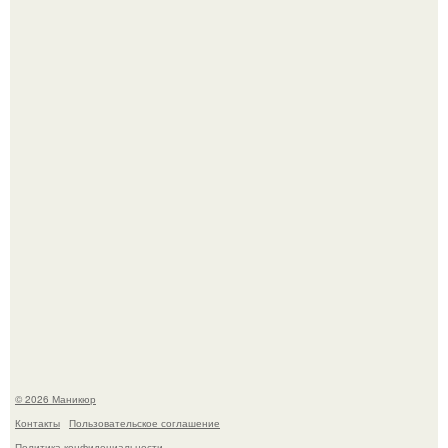
Нюдовый педикюр - это "Тихая Роскошь" в уходе.
В нижегородской области трагически погибла 14-летняя
школьница - она покончила с собой на фоне подготовки к
контрольной по английскому языку.
© 2026 Маникюр
Контакты
Пользовательское соглашение
Политика конфидециальности