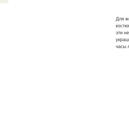
Для ж
костю
эти н
украш
часы 