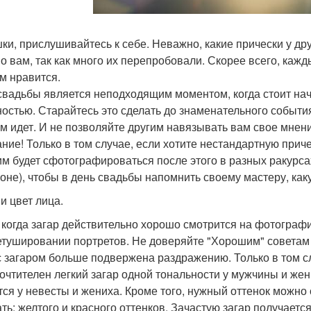
ки, прислушивайтесь к себе. Неважно, какие прически у друг
о вам, так как много их перепробовали. Скорее всего, кажд
ам нравится.
свадьбы является неподходящим моментом, когда стоит нач
остью. Старайтесь это сделать до знаменательного события
ам идет. И не позволяйте другим навязывать вам свое мнени
ние! Только в том случае, если хотите нестандартную прич
м будет сфотографироваться после этого в разных ракурса
оне), чтобы в день свадьбы напомнить своему мастеру, ка
и цвет лица.
 когда загар действительно хорошо смотрится на фотографи
етушировании портретов. Не доверяйте "Хорошим" советам н
с загаром больше подвержена раздражению. Только в том сл
очтителен легкий загар одной тональности у мужчины и жен
тся у невесты и жениха. Кроме того, нужный оттенок можно
ать: желтого и красного оттенков. Зачастую загар получает