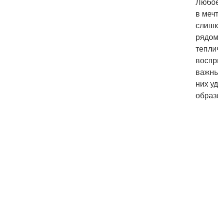
Любое
в меч
слишк
рядом
тепли
воспр
важны
них у
образ