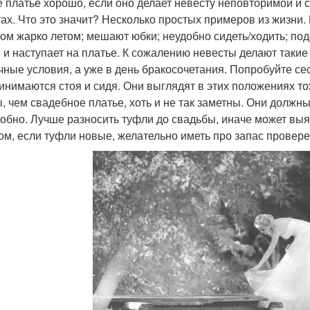
 платье хорошо, если оно делает невесту неповторимой и с
тах. Что это значит? Несколько простых примеров из жизни.
ом жарко летом; мешают юбки; неудобно сидеть/ходить; под
 и наступает на платье. К сожалению невесты делают такие
чные условия, а уже в день бракосочетания. Попробуйте се
инимаются стоя и сидя. Они выглядят в этих положениях т
, чем свадебное платье, хоть и не так заметны. Они должны
добно. Лучше разносить туфли до свадьбы, иначе может выя
ом, если туфли новые, желательно иметь про запас провере