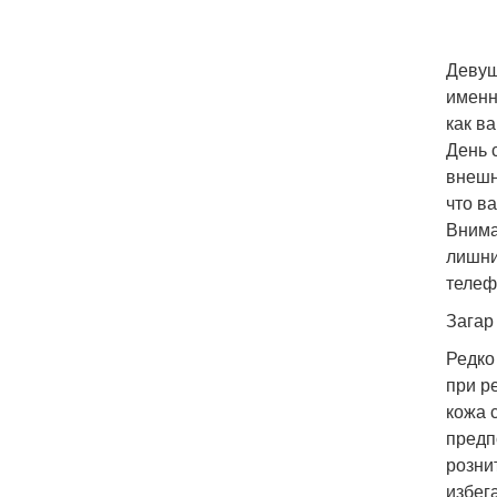
Девуш
именн
как в
День 
внешн
что в
Внима
лишни
телеф
Загар 
Редко
при р
кожа 
предп
розни
избег