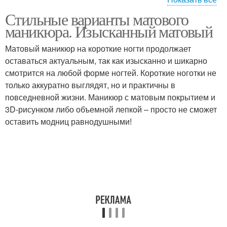
Стильные варианты матового
Шеллак на короткие
Френч на ногтях
маникюра. Изысканный матовый
ногти
Матовый маникюр на короткие ногти продолжает
оставаться актуальным, так как изысканно и шикарно
смотрится на любой форме ногтей. Короткие ноготки не
только аккуратно выглядят, но и практичны в
повседневной жизни. Маникюр с матовым покрытием и
3D-рисунком либо объемной лепкой – просто не сможет
оставить модниц равнодушными!