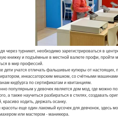
йдя через турникет, необходимо зарегистрироваться в центр
вую книжку и подъёмные в местной валюте профи, пройти ме
ться в мир профессий.
ке дети учатся отличать фальшивые купюры от настоящих, п
иратором, инкассаторским мешком, со счётными машинами,
анам кидбурга по сертификатам и квитанциям.
нно популярным у девочек является дом мод, где можно по
ого, а также научиться разбираться в стилях, создавать о
й, красиво ходить, держать осанку.
 красоты еще один лакомый кусочек для девчонок, здесь мо
махером или мастером - маникюра.