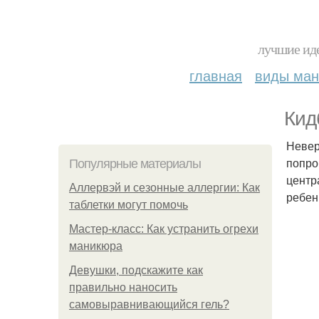
лучшие иде
главная
виды ма
Кид
Невер
попро
Популярные материалы
центр
Аллервэй и сезонные аллергии: Как
ребен
таблетки могут помочь
Мастер-класс: Как устранить огрехи
маникюра
Девушки, подскажите как
правильно наносить
самовыравнивающийся гель?