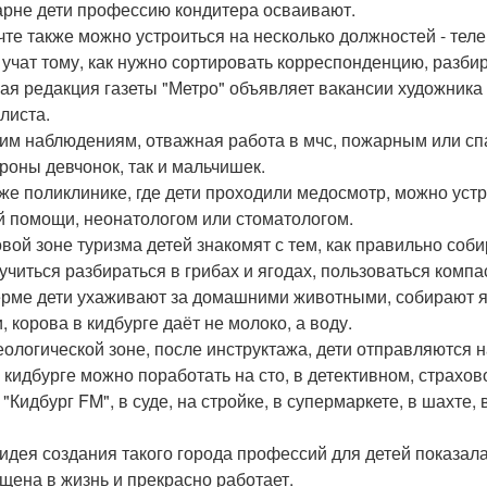
арне дети профессию кондитера осваивают.
чте также можно устроиться на несколько должностей - теле
 учат тому, как нужно сортировать корреспонденцию, разбир
ая редакция газеты "Метро" объявляет вакансии художника -
листа.
им наблюдениям, отважная работа в мчс, пожарным или сп
ороны девчонок, так и мальчишек.
 же поликлинике, где дети проходили медосмотр, можно уст
й помощи, неонатологом или стоматологом.
овой зоне туризма детей знакомят с тем, как правильно соби
аучиться разбираться в грибах и ягодах, пользоваться комп
рме дети ухаживают за домашними животными, собирают ябло
, корова в кидбурге даёт не молоко, а воду.
еологической зоне, после инструктажа, дети отправляются 
 кидбурге можно поработать на сто, в детективном, страхов
"Кидбург FM", в суде, на стройке, в супермаркете, в шахте, 
идея создания такого города профессий для детей показала
щена в жизнь и прекрасно работает.