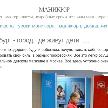
МАНИКЮР
и, мастер-классы, подробные уроки. все виды маникюра т
никюра
уроки маникюра
маникюр в домашних
бург - город, где живут дети ….
оятно здорово, будучи ребенком, почувствовать себя сове
бовать свои силы в разных профессиях. Все это легко осущ
альном детском магазине в Москве. Всё здесь устроено оче
ка