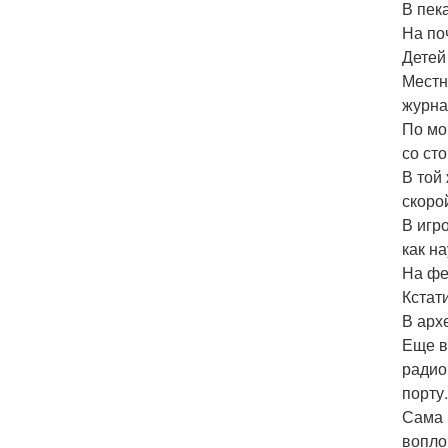
В пек
На по
Детей
Местн
журна
По мо
со ст
В той
скоро
В игр
как н
На фе
Кстати
В арх
Еще в
радио 
порту.
Сама 
вопло