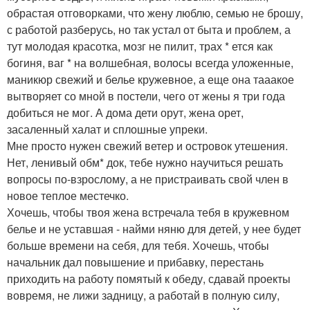
обрастая отговорками, что жену люблю, семью не брошу,
с работой разберусь, но так устал от быта и проблем, а
тут молодая красотка, мозг не пилит, трах * ется как
богиня, ваг * на волшебная, волосы всегда уложенные,
маникюр свежий и белье кружевное, а еще она тааакое
вытворяет со мной в постели, чего от жены я три года
добиться не мог. А дома дети орут, жена орет,
засаленный халат и сплошные упреки.
Мне просто нужен свежий ветер и островок утешения.
Нет, ленивый обм* док, тебе нужно научиться решать
вопросы по-взрослому, а не пристраивать свой член в
новое теплое местечко.
Хочешь, чтобы твоя жена встречала тебя в кружевном
белье и не уставшая - найми няню для детей, у нее будет
больше времени на себя, для тебя. Хочешь, чтобы
начальник дал повышение и прибавку, перестань
приходить на работу помятый к обеду, сдавай проекты
вовремя, не лижи задницу, а работай в полную силу,