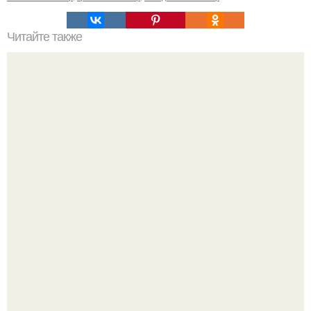
Читайте также
Очередная подборка интересных и познавательных gif.
Стильный образ для девочек.