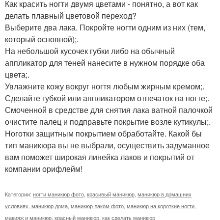
Как красить ногти двумя цветами - понятно, а вот как
делать плавный цветовой переход?
Выберите два лака. Покройте ногти одним из них (тем,
который основной);.
На небольшой кусочек губки либо на обычный
аппликатор для теней нанесите в нужном порядке оба
цвета;.
Увлажните кожу вокруг ногтя любым жирным кремом;.
Сделайте губкой или аппликатором отпечаток на ногте;.
Смоченной в средстве для снятия лака ватной палочкой
очистите палец и подправьте покрытие возле кутикулы;.
Ноготки защитным покрытием обработайте. Какой бы
тип маникюра вы не выбрали, осуществить задуманное
вам поможет широкая линейка лаков и покрытий от
компании орифлейм!
Категории:
ногти маникюр фото
,
красивый маникюр
,
маникюр в домашних
условиях
,
маникюр дома
,
маникюр лаком фото
,
маникюр на короткие ногти
,
макияж и маникюр
,
красный маникюр
,
как сделать маникюр