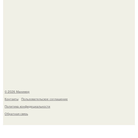
В нижегородской области трагически погибла 14-летняя
школьница - она покончила с собой на фоне подготовки к
контрольной по английскому языку.
© 2026 Маникюр
Контакты
Пользовательское соглашение
Политика конфидециальности
Обратная связь