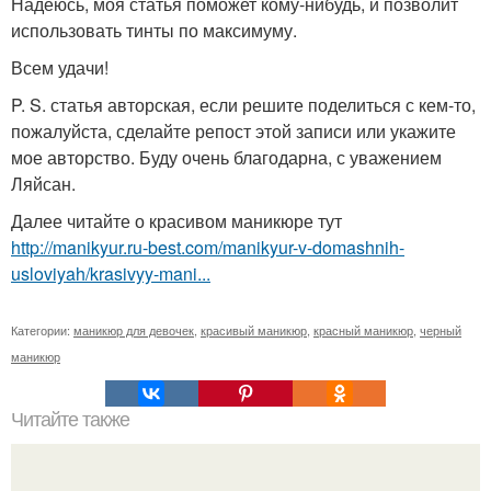
Надеюсь, моя статья поможет кому-нибудь, и позволит
использовать тинты по максимуму.
Всем удачи!
P. S. статья авторская, если решите поделиться с кем-то,
пожалуйста, сделайте репост этой записи или укажите
мое авторство. Буду очень благодарна, с уважением
Ляйсан.
Далее читайте о красивом маникюре тут
http://manikyur.ru-best.com/manikyur-v-domashnih-
usloviyah/krasivyy-mani...
Категории:
маникюр для девочек
,
красивый маникюр
,
красный маникюр
,
черный
маникюр
Читайте также