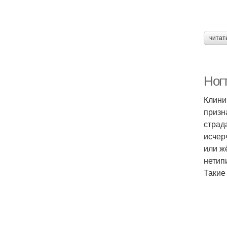
читат
Ног
Клини
призн
страд
исчер
или ж
нетип
Такие