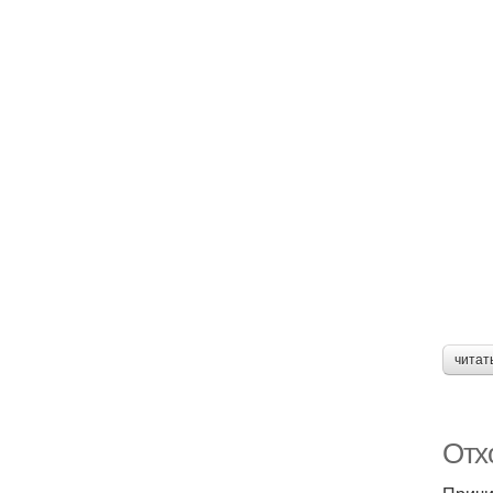
читат
Отх