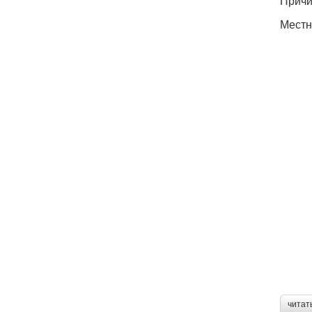
Причи
Местн
читат