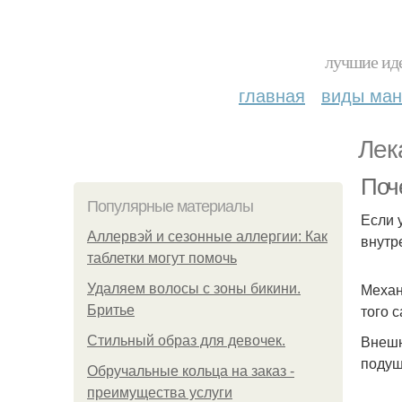
лучшие иде
главная
виды ма
Лек
Поч
Популярные материалы
Если 
Аллервэй и сезонные аллергии: Как
внутр
таблетки могут помочь
Механ
Удаляем волосы с зоны бикини.
того 
Бритье
Внешн
Стильный образ для девочек.
подуш
Обручальные кольца на заказ -
преимущества услуги