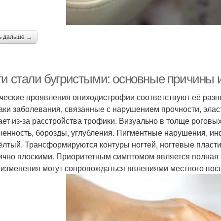
ь дальше →
ти стали бугристыми: основные причины 
ческие проявления ониходистрофии соответствуют её разн
аки заболевания, связанные с нарушением прочности, эласт
ает из-за расстройства трофики. Визуально в толще роговы
ченность, борозды, углубления. Пигментные нарушения, ин
ёлтый. Трансформируются контуры ногтей, ногтевые пласт
ично плоскими. Приоритетным симптомом является полная и
 изменения могут сопровождаться явлениями местного вос