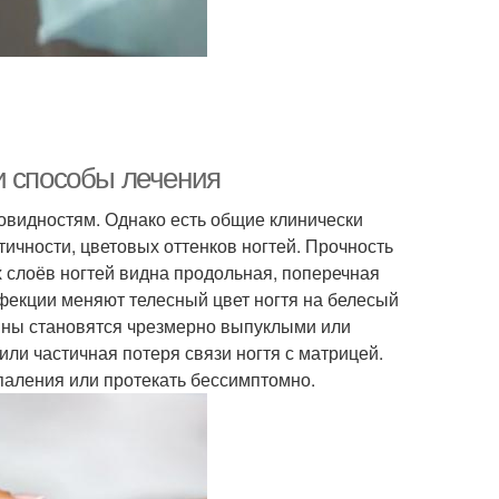
и способы лечения
овидностям. Однако есть общие клинически
ичности, цветовых оттенков ногтей. Прочность
х слоёв ногтей видна продольная, поперечная
фекции меняют телесный цвет ногтя на белесый
ины становятся чрезмерно выпуклыми или
ли частичная потеря связи ногтя с матрицей.
паления или протекать бессимптомно.