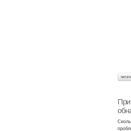
читат
При
обн
Сколы
пробл