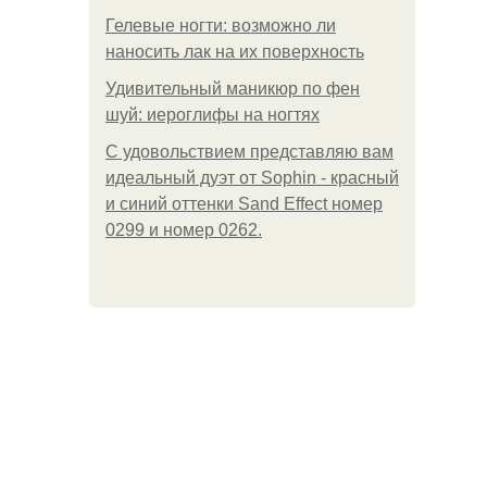
Гелевые ногти: возможно ли
наносить лак на их поверхность
Удивительный маникюр по фен
шуй: иероглифы на ногтях
С удовольствием представляю вам
идеальный дуэт от Sophin - красный
и синий оттенки Sand Effect номер
0299 и номер 0262.