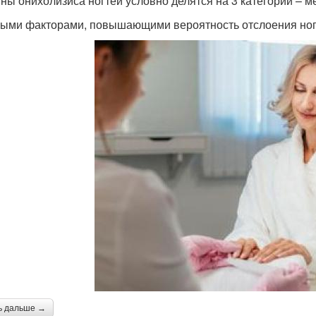
ны онихолизиса ногтей условно делятся на 3 категории – м
ыми факторами, повышающими вероятность отслоения ногт
ь дальше →