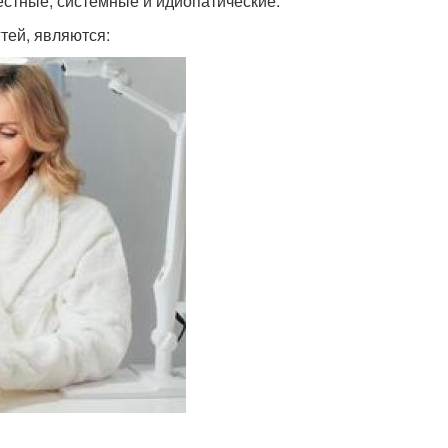
естные, системные и идиопатические.
ей, являются: