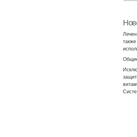
Нов
Лечен
также
испол
Общие
Исклю
защит
витам
Систе