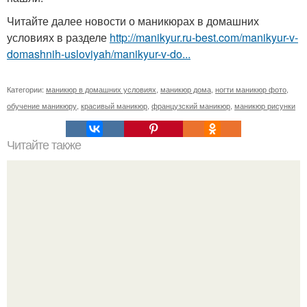
Читайте далее новости о маникюрах в домашних
условиях в разделе
http://manikyur.ru-best.com/manikyur-v-
domashnih-usloviyah/manikyur-v-do...
Категории:
маникюр в домашних условиях
,
маникюр дома
,
ногти маникюр фото
,
обучение маникюру
,
красивый маникюр
,
французский маникюр
,
маникюр рисунки
Читайте также
Выравнивание ногтевой пластины. Пожалуй, самый
популярный вопрос среди клиентов: "что такое
выравнивание ногтевой пластины и для чего это нужно