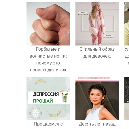
Горбатые и
Стильный образ
У
волнистые ногти:
для девочек.
д
почему это
происходит и как
справиться с этим
Прощаемся с
Десять лет назад