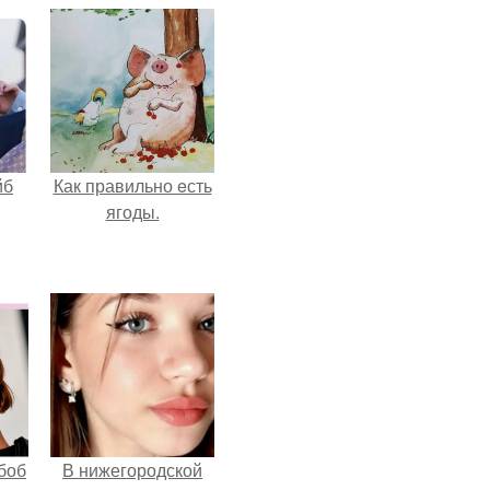
йб
Как правильно eсть
ягоды.
боб
В нижегородской