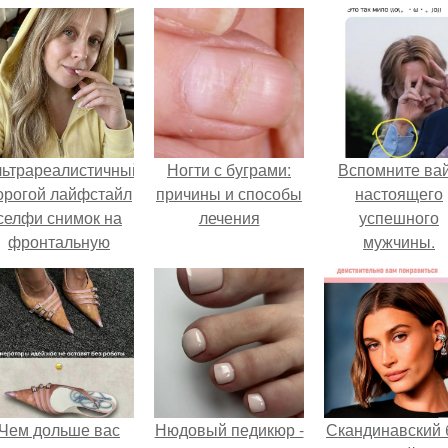
льтрареалистичный
Ногти с буграми:
Вспомните ва
орогой лайфстайл
причины и способы
настоящего
селфи снимок на
лечения
успешного
фронтальную
мужчины.
камеру.
Чем дольше вас
Нюдовый педикюр -
Скандинавский 