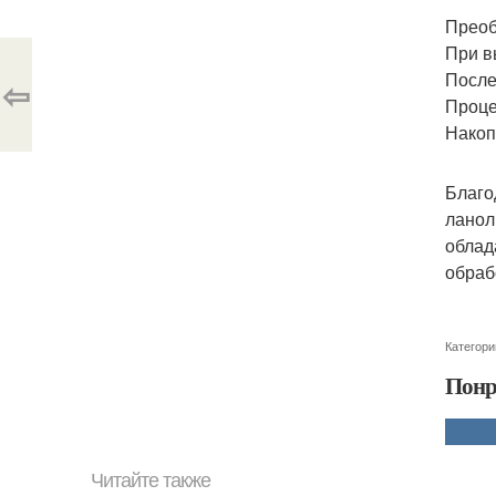
Преоб
При в
После
⇦
Проце
Накоп
Благо
ланол
облад
обраб
Категори
Понр
Читайте также