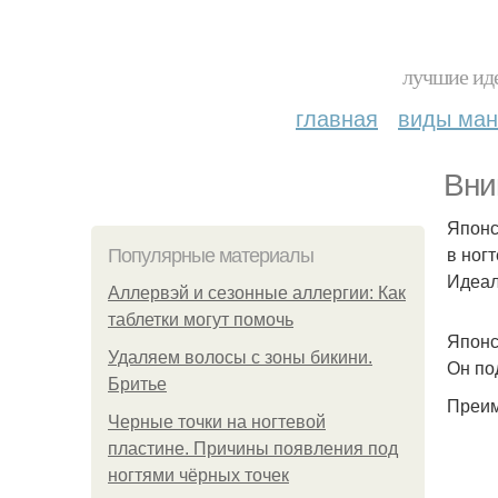
лучшие иде
главная
виды ма
Вни
Японс
в ног
Популярные материалы
Идеал
Аллервэй и сезонные аллергии: Как
таблетки могут помочь
Японс
Удаляем волосы с зоны бикини.
Он по
Бритье
Преим
Черные точки на ногтевой
пластине. Причины появления под
ногтями чёрных точек