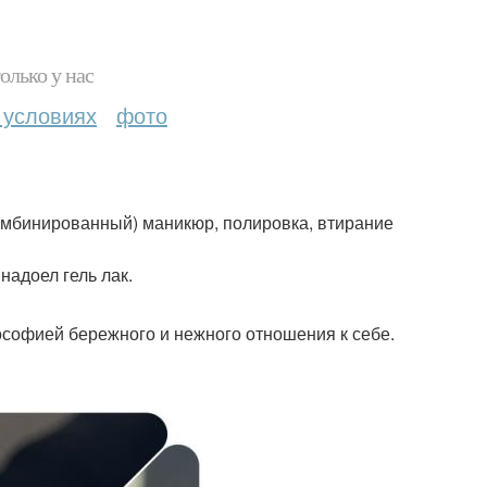
олько у нас
 условиях
фото
омбинированный) маникюр, полировка, втирание
надоел гель лак.
ософией бережного и нежного отношения к себе.