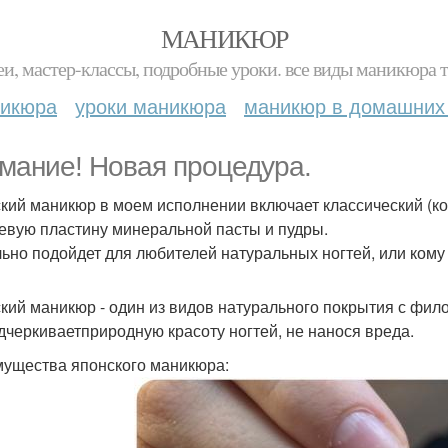
МАНИКЮР
и, мастер-классы, подробные уроки. все виды маникюра т
никюра
уроки маникюра
маникюр в домашних
мание! Новая процедура.
кий маникюр в моем исполнении включает классический (к
тевую пластину минеральной пасты и пудры.
ьно подойдет для любителей натуральных ногтей, или кому 
кий маникюр - один из видов натурального покрытия с фил
дчеркиваетприродную красоту ногтей, не нанося вреда.
ущества японского маникюра: