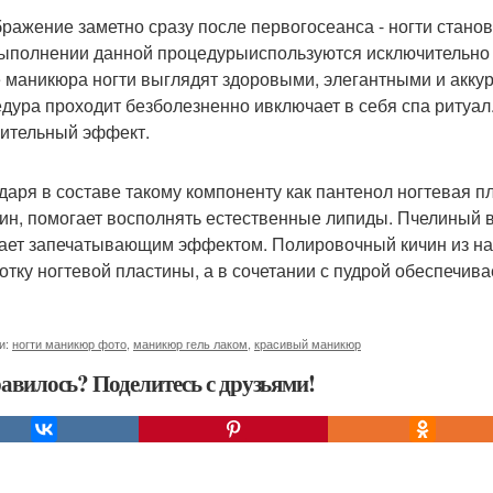
ражение заметно сразу после первогосеанса - ногти станов
ыполнении данной процедурыиспользуются исключительно 
 маникюра ногти выглядят здоровыми, элегантными и акку
дура проходит безболезненно ивключает в себя спа ритуал.
ительный эффект.
даря в составе такому компоненту как пантенол ногтевая п
ин, помогает восполнять естественные липиды. Пчелиный в
ает запечатывающим эффектом. Полировочный кичин из на
отку ногтевой пластины, а в сочетании с пудрой обеспечива
и:
ногти маникюр фото
,
маникюр гель лаком
,
красивый маникюр
авилось? Поделитесь с друзьями!