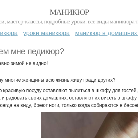
МАНИКЮР
и, мастер-классы, подробные уроки. все виды маникюра т
никюра
уроки маникюра
маникюр в домашних
ем мне педикюр?
авно зимой не видно!
у многие женщины всю жизнь живут ради других?
 красивую посуду оставляют пылиться в шкафу для гостей, 
 и радовать своих домашних, оставляют их висеть в шкафу 
сегда на виду, бреют ноги, только когда собираются в бассей