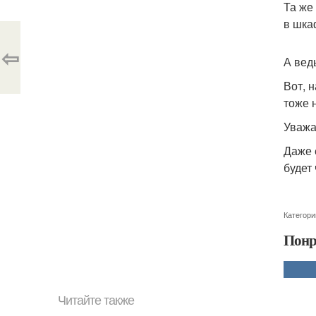
Та же
в шка
⇦
А вед
Вот, 
тоже 
Уважа
Даже 
будет
Категори
Понр
Читайте также