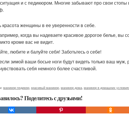
 ситуация и с педикюром. Многие забывают про свои стопы 
ф.
ь красота женщины в ее уверенности в себе.
например, когда вы надеваете красивое дорогое белье, вы с
никто кроме вас не видит.
йте, любите и балуйте себя! Заботьтесь о себе!
если зимой ваши босые ноги будут видеть только ваш муж, р
 чувствовать себя немного более счастливой.
и:
маникюр педикюр
,
красивый маникюр
,
маникюр дома
,
маникюр в домашних условия
авилось? Поделитесь с друзьями!