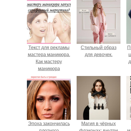
Текст для рекламы
Стильный образ
П
мастера маникюра.
для девочек.
Как мастеру
д
маникюра
запустить
сарафанный
маркетинг?
Эпоха закончилась
Магия в чёрных
плотного
флаконах: внутри
м