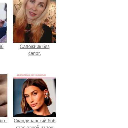
йб
Сапожник без
сапог.
р -
Скандинавский боб
стал одной из тех