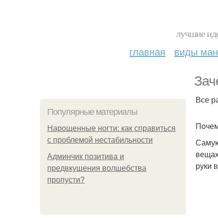
лучшие иде
главная
виды ма
Зач
Все р
Популярные материалы
Почем
Нарощенные ногти: как справиться
с проблемой нестабильности
Самую
вещах
Админчик позитива и
руки в
предвкушения волшебства
пропусти?