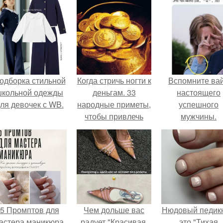
одборка стильной
Когда стричь ногти к
Вспомните ва
школьной одежды
деньгам. 33
настоящего
ля девочек с WB.
народные приметы,
успешного
чтобы привлечь
мужчины.
деньги в дом.
5 Промптов для
Чем дольше вас
Нюдовый педикю
астера маникюра.
радует "Красивая,
это "Тихая