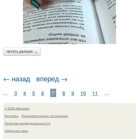
читать дальше →
← назад
вперед →
…
3
4
5
6
7
8
9
10
11
…
© 2026 Маникюр
Контакты
Пользовательское соглашение
Политика конфидециальности
Обратная связь