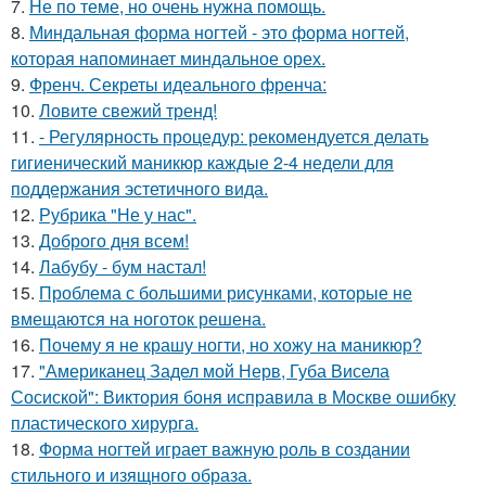
7.
Не по теме, но очень нужна помощь.
8.
Миндальная форма ногтей - это форма ногтей,
которая напоминает миндальное орех.
9.
Френч. Секреты идеального френча:
10.
Ловите свежий тренд!
11.
- Регулярность процедур: рекомендуется делать
гигиенический маникюр каждые 2-4 недели для
поддержания эстетичного вида.
12.
Рубрика "Не у нас".
13.
Доброго дня всем!
14.
Лабубу - бум настал!
15.
Проблема с большими рисунками, которые не
вмещаются на ноготок решена.
16.
Почему я не крашу ногти, но хожу на маникюр?
17.
"Американец Задел мой Нерв, Губа Висела
Сосиской": Виктория боня исправила в Москве ошибку
пластического хирурга.
18.
Форма ногтей играет важную роль в создании
стильного и изящного образа.