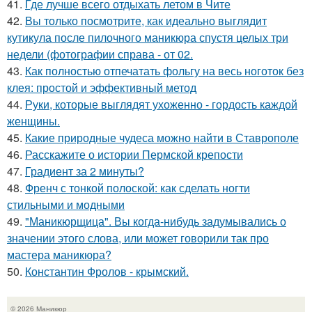
41.
Где лучше всего отдыхать летом в Чите
42.
Вы только посмотрите, как идеально выглядит
кутикула после пилочного маникюра спустя целых три
недели (фотографии справа - от 02.
43.
Как полностью отпечатать фольгу на весь ноготок без
клея: простой и эффективный метод
44.
Руки, которые выглядят ухоженно - гордость каждой
женщины.
45.
Какие природные чудеса можно найти в Ставрополе
46.
Расскажите о истории Пермской крепости
47.
Градиент за 2 минуты?
48.
Френч с тонкой полоской: как сделать ногти
стильными и модными
49.
"Маникюрщица". Вы когда-нибудь задумывались о
значении этого слова, или может говорили так про
мастера маникюра?
50.
Константин Фролов - крымский.
© 2026 Маникюр