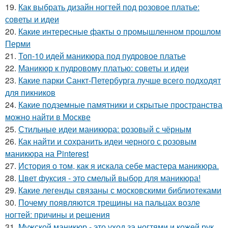
19.
Как выбрать дизайн ногтей под розовое платье:
советы и идеи
20.
Какие интересные факты о промышленном прошлом
Перми
21.
Топ-10 идей маникюра под пудровое платье
22.
Маникюр к пудровому платью: советы и идеи
23.
Какие парки Санкт-Петербурга лучше всего подходят
для пикников
24.
Какие подземные памятники и скрытые пространства
можно найти в Москве
25.
Стильные идеи маникюра: розовый с чёрным
26.
Как найти и сохранить идеи черного с розовым
маникюра на Pinterest
27.
История о том, как я искала себе мастера маникюра.
28.
Цвет фуксия - это смелый выбор для маникюра!
29.
Какие легенды связаны с московскими библиотеками
30.
Почему появляются трещины на пальцах возле
ногтей: причины и решения
31.
Мужской маникюр - это уход за ногтями и кожей рук,