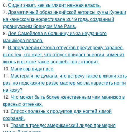
6.
Сидни знает, как выглядит нежная власть.
7.
Драматичный образ индийской актрисы хумы Куреши
на каннском кинофестивале 2019 года, созданный
французским брендом Mae Paris.
8.
Лея Самойлова в больницу из-за неудачного
маникюра попала.
9.
В преддверии сезона отпусков предупрежу заранее,
всех тех, кто ждет, что отпуск придаст энергии, изменит
жизнь и всякое такое волшебство сотворит.
10.
Маникюр видят все.
11.
Мастера я не думала, что встречу такое в жизни хоть
раз, но подскажите разве мастер могла нарастить ногти
на кожу?
12.
Что может быть более женственным чем маникюр в
красных оттенках.
13.
Список полезных продуктов для ногтей зимой
сохраняй.
14.
Трамп в тренде: американский лидер примерил