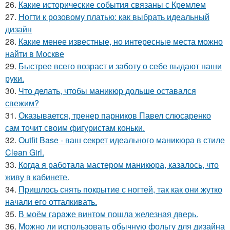
26.
Какие исторические события связаны с Кремлем
27.
Ногти к розовому платью: как выбрать идеальный
дизайн
28.
Какие менее известные, но интересные места можно
найти в Москве
29.
Быстрее всего возраст и заботу о себе выдают наши
руки.
30.
Что делать, чтобы маникюр дольше оставался
свежим?
31.
Оказывается, тренер парников Павел слюсаренко
сам точит своим фигуристам коньки.
32.
Outfit Base - ваш секрет идеального маникюра в стиле
Clean Girl.
33.
Когда я работала мастером маникюра, казалось, что
живу в кабинете.
34.
Пришлось снять покрытие с ногтей, так как они жутко
начали его отталкивать.
35.
В моём гараже винтом пошла железная дверь.
36.
Можно ли использовать обычную фольгу для дизайна