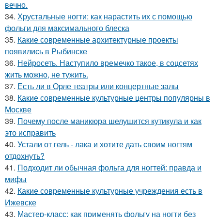
вечно.
34.
Хрустальные ногти: как нарастить их с помощью
фольги для максимального блеска
35.
Какие современные архитектурные проекты
появились в Рыбинске
36.
Нейросеть. Наступило времечко такое, в соцсетях
жить можно, не тужить.
37.
Есть ли в Орле театры или концертные залы
38.
Какие современные культурные центры популярны в
Москве
39.
Почему после маникюра шелушится кутикула и как
это исправить
40.
Устали от гель - лака и хотите дать своим ногтям
отдохнуть?
41.
Подходит ли обычная фольга для ногтей: правда и
мифы
42.
Какие современные культурные учреждения есть в
Ижевске
43.
Мастер-класс: как применять фольгу на ногти без