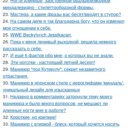
22.
Ногти длинные, заострённой овальной/модной
миндалевидно - стилеттообразной формы.
23.
Мастера, а какие фразы вас бесят/вводят в ступор?
24.
На самом деле я так благодарна богу, что он изменил
мое отношение к себе.
25.
WWE Beckylynch Jessikacarr.
26.
Пока у меня ленивый выходной, решила немного
рассказать о себе.
27.
И ещё 5 фактов обо мне, о которых вы не знали.
28.
Эти ноготки - настоящий летний десерт!
29.
Маникюр "под Кутикулу": секрет незаметного
отрастания.
30.
Маникюр в японском стиле с иероглифами 'миндаль':
уникальный дизайн для изысканных
31.
Недавно в комментариях затронули тему моего
маникюра и было много вопросов, не мешают ли
длинные ногти мне в работе?
32.
Короткие, но крепкие!
33.
Маникюр с втиркой - блеск, который хочется носить