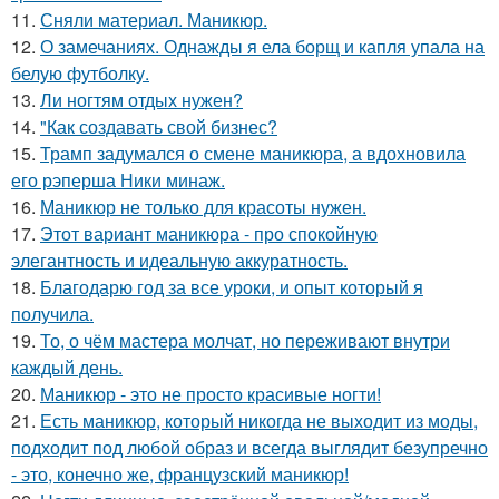
11.
Сняли материал. Маникюр.
12.
О замечаниях. Однажды я ела борщ и капля упала на
белую футболку.
13.
Ли ногтям отдых нужен?
14.
"Как создавать свой бизнес?
15.
Трамп задумался о смене маникюра, а вдохновила
его рэперша Ники минаж.
16.
Маникюр не только для красоты нужен.
17.
Этот вариант маникюра - про спокойную
элегантность и идеальную аккуратность.
18.
Благодарю год за все уроки, и опыт который я
получила.
19.
То, о чём мастера молчат, но переживают внутри
каждый день.
20.
Маникюр - это не просто красивые ногти!
21.
Есть маникюр, который никогда не выходит из моды,
подходит под любой образ и всегда выглядит безупречно
- это, конечно же, французский маникюр!