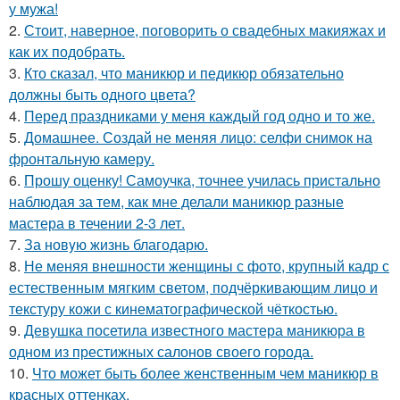
у мужа!
2.
Стоит, наверное, поговорить о свадебных макияжах и
как их подобрать.
3.
Кто сказал, что маникюр и педикюр обязательно
должны быть одного цвета?
4.
Перед праздниками у меня каждый год одно и то же.
5.
Домашнее. Создай не меняя лицо: селфи снимок на
фронтальную камеру.
6.
Прошу оценку! Самоучка, точнее училась пристально
наблюдая за тем, как мне делали маникюр разные
мастера в течении 2-3 лет.
7.
За новyю жизнь благодарю.
8.
Не меняя внешности женщины с фото, крупный кадр с
естественным мягким светом, подчёркивающим лицо и
текстуру кожи с кинематографической чёткостью.
9.
Девушка посетила известного мастера маникюра в
одном из престижных салонов своего города.
10.
Что может быть более женственным чем маникюр в
красных оттенках.