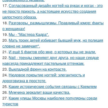
17.
Согласованный дизайн ногтей на руках и ногах - это
не просто прихоть, а настоящее искусство создания
целостного образа.
18.
Разговоры_размышлизмы. Правдивый юмор: факты
о женщинах!
19.
Мы - "Мастера Кадра".
20.
Мать троих детей избивает бывший муж, но полиция
словно не замечает".
21.
И ещё 5 фактов обо мне, о которых вы не знали.
22.
Nail - тренды сменяют друг друга, но наше сердце
навсегда принадлежит пастельным оттенкам.
23.
Выкладной френч на контрасте.
24.
Нюдовое покрытие ногтей: элегантность и
дороговизна в простоте.
25.
Какие исторические события связаны с Кремлем
26.
Мужчина зеркалит ваши качества.
27.
Какие улицы Москвы наиболее популярны среди
туристов