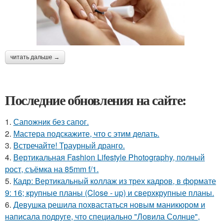
читать дальше →
Последние обновления на сайте:
1.
Сапожник без сапог.
2.
Мастера подскажите, что с этим делать.
3.
Встречайте! Траурный дранго.
4.
Вертикальная Fashion Lifestyle Photography, полный
рост, съёмка на 85mm f/1.
5.
Кадр: Вертикальный коллаж из трех кадров, в формате
9: 16; крупные планы (Close - up) и сверхкрупные планы.
6.
Девушка решила похвастаться новым маникюром и
написала подруге, что специально "Ловила Солнце",