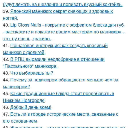
будут лежать на шезлонге и попивать вкусный коктейль.
39.
Японский маникюр: секрет сияющих и здоровых
ногтей.
40.
Lip Gloss Nails - покрытие с эффектом блеска для губ
- расскажите и покажите вашим мастерам по маникюру -
это, ну очень, красиво.
41.
Пошаговая инструкция: как создать красивый
маникюр с фольгой
42.
В РПЦ выразили неодобрение в отношении
"Пасхального" маникюра.
43.
Что выбираешь ты?
44.
Почему за педикюром обращаются меньше чем за
маникюром?
45.
Какие традиционные блюда стоит попробовать в
Нижнем Новгороде
46.
Добрый день всем!
47.
Есть ли в городе исторические места, связанные с
его основанием
48.
Женственность - это не только природная красота, но