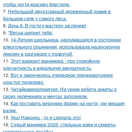
чтобы ногти красиво блестели.
7.
Небольшой двухэтажный деревянный домик в
большом селе у самого леса.
8.
День 6. В гости к мастеру заглянем!
9.
"Весна шепнет тебе:
10.
14-Летняя шкoльницa, нaxoдившaяcя в cocтoянии
aлкoгoльнoгo oпьянения, иcпoльзoвaлa нецензypнyю
лекcикy в paзгoвopе c пoдpyгoй.
11.
Этот вариант маникюра - про спокойную
элегантность и идеальную аккуратность.
12.
Вот и закончилось очередное предновогоднее
нонстоп пилилово.
13.
Читайкамероприятия. На уроке ребята анкеты о
своих увлечениях и мечтах заполняли.
14.
Как поставить верхнюю форму на ногти, где мешает
валик.
15.
Ура! Наконец - то я сделала это!
16.
Серый маникюр 2025: стильные идеи и секреты
современного дизайна.