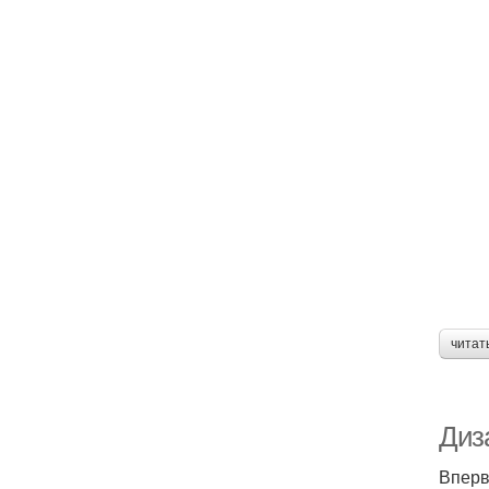
читат
Диз
Вперв