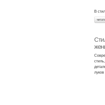
В сти
читат
Сти
жен
Совре
стиль
детал
луков 