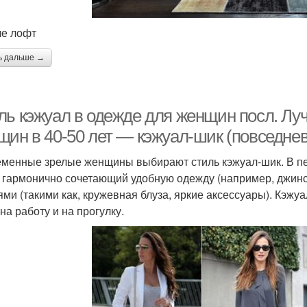
ле лофт
ь дальше →
ль кэжуал в одежде для женщин посл. Л
щин в 40-50 лет — кэжуал-шик (повседне
менные зрелые женщины выбирают стиль кэжуал-шик. В пер
, гармонично сочетающий удобную одежду (например, джин
ями (такими как, кружевная блуза, яркие аксессуары). Кэжу
на работу и на прогулку.