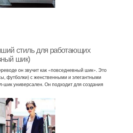
учший стиль для работающих
вный шик)
еводе он звучит как «повседневный шик». Это
сы, футболки) с женственными и элегантными
ал-шик универсален. Он подходит для создания