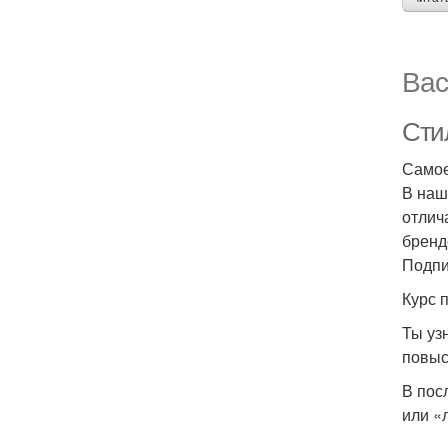
Вас
Стил
Самое
В наш
отлич
бренд
Подпи
Курс 
Ты уз
повыс
В пос
или «