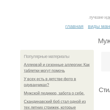
лучшие иде
главная
виды ма
Муж
Популярные материалы
Аллервэй и сезонные аллергии: Как
таблетки могут помочь
У всех есть в детстве фото в
одуванчиках?
Сти
Мужской педикюр, забота о себе.
Скандинавский боб стал одной из
тех летних стрижек, которые