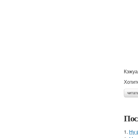
Кэжуа
Хотит
читат
Пос
1.
Ну 