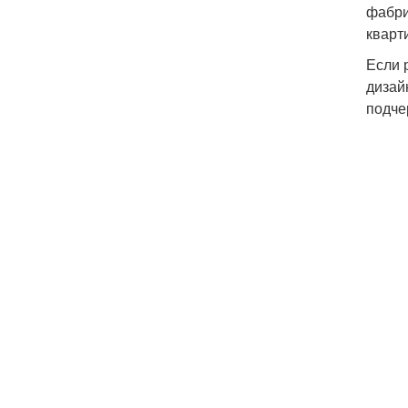
фабри
кварти
Если 
дизай
подче