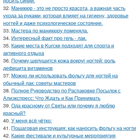
носить синий.
32.
Маникюр - это не просто красота, а важная часть
ухода за руками, которая влияет на гигиену, здоровье
ногтей и даже психологическое состояние.
33.
Мастера по маникюру поменяла.
34.
Интересный факт про гель - лак.
35.
Какие места в Kurскe подходят для спорта и
активного отдыха
36.
Почему шелушится кожа вокруг ногтей: роль
дефицита витаминов
37.
Можно ли использовать фольгу для ногтей на
обычный лак: советы мастеров
38.
Полное Руководство по Распаковке Посылок с
Алиэкспресс: Что Ждать и Как Принимать
39.
Ода красному от Светы или почему я люблю
красный?
40.
У меня всё чётко:
41.
Пошаговая инструкция: как наносить фольгу на ногти
42.
Какие фестивали и культурные мероприятия