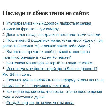
Последние обновления на сайте:
1.
Ультрареалистичный дорогой лайфстайл селфи
снимок на фронтальную камеру.
2.
Десять лет назад все красили веки плотными слоями.
3.
После моих 2 родов моя мама, узнав что я худею ( при
росте 160 весила 75), сказала: зачем тебе худеть?
4.
Вы часто встречаете вообще такой маникюр на
пальчиках женщин в нашем Копейске?
5.
5 оттенков маникюра, который выглядит свежим.
6.
Используя мое фото создай фото Shot on Iphone 17
Pro, 26mm Lens.
7.
Сколько нужно выложить геля в форму, чтобы ногти не
сломались и не получились толстыми.
8.
Как верно подмечено, что весна - это не просто время
года, а состояние души!
9.
Создай портрет, не меняя черты лица.