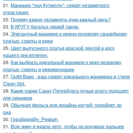
21.
Маникюр "под Кутикулу": секрет незаметного
отрастания.
22.
Почему важно увлажнять руки каждый день?
23.
В КРУГУ богатых людей такую.
24.
Элегантный маникюр к нежно-розовому свадебному
платью: советы и идеи
25.
Цвет выпускного платья красной лентой в косу
нашего днк вплетен.
26.
Как выбрать идеальный маникюр к ярко розовому
платью: советы и рекомендации
27.
Outfit Base - ваш секрет идеального маникюра в стиле
Clean Girl.
28.
Какие парки Санкт-Петербурга лучше всего подходят
для пикников
29.
Обычная фольга для дизайна ногтей: подойдет ли
она
30.
Геройдня@v_Peskah.
31.
Всю зиму я ждала лето, чтобы на кончиках пальцев