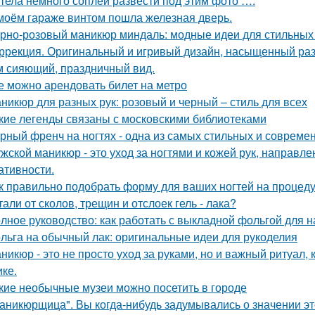
тела немного соплей развести под этим фото ….
моём гараже винтом пошла железная дверь.
рно-розовый маникюр миндаль: модные идеи для стильных
ррекция. Оригинальный и игривый дизайн, насыщенный раз
м сияющий, праздничный вид.
е можно арендовать билет на метро
никюр для разных рук: розовый и черный – стиль для всех
кие легенды связаны с московскими библиотеками
рный френч на ногтях - одна из самых стильных и совреме
жской маникюр - это уход за ногтями и кожей рук, направл
ативности.
к правильно подобрать форму для ваших ногтей на процеду
тали от сколов, трещин и отслоек гель - лака?
лное руководство: как работать с выкладной фольгой для
льга на обычный лак: оригинальные идеи для рукоделия
никюр - это не просто уход за руками, но и важный ритуал,
ике.
кие необычные музеи можно посетить в городе
аникюрщица". Вы когда-нибудь задумывались о значении это