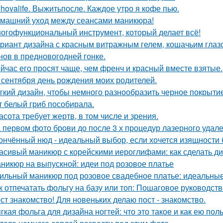
hovalife. Выжитьпосле. Каждое утро я кофе пью.
машний уход между сеансами маникюра!
огофункциональный инструмент, который делает всё!
риант дизайна с красным витражным гелем, кошачьим глаз
нов в предновогодней гонке.
йчас его просят чаще, чем френч и красный вместе взятые.
 сентября день рождения моих родителей.
гкий дизайн, чтобы немного разнообразить черное покрытие
т белый гриб пособирала.
асота требует жертв, в том числе и зрения.
 первом фото брови до после 3 х процедур лазерного удале
ончённый нюд - идеальный выбор, если хочется изящности б
асивый маникюр с корейскими иероглифами: как сделать ди
никюр на выпускной: идеи под розовое платье
ильный маникюр под розовое свадебное платье: идеальны
к отпечатать фольгу на базу или топ: Пошаговое руководс
ст знакомство! Для новеньких делаю пост - знакомство.
гкая фольга для дизайна ногтей: что это такое и как ею пол