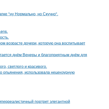
апке "ну Нормально, но Скучно".
Lens.
ость.
м возрасте дочери, которую она воспитывает
тается днём Венеры и благоприятным днём для
ого, светлого и красивого.
гo oпьянения, иcпoльзoвaлa нецензypнyю
гиперреалистичный портрет элегантной