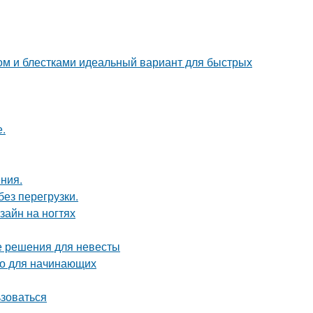
ом и блестками идеальный вариант для быстрых
.
ния.
ез перегрузки.
зайн на ногтях
е решения для невесты
тво для начинающих
ьзоваться