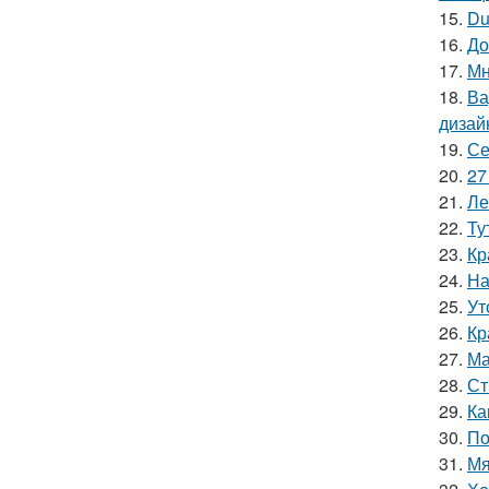
15.
Du
16.
До
17.
Мн
18.
Ва
дизай
19.
Се
20.
27
21.
Ле
22.
Ту
23.
Кр
24.
На
25.
Ут
26.
Кр
27.
Ма
28.
Ст
29.
Ка
30.
По
31.
Мя