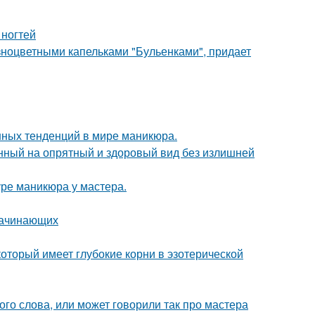
 ногтей
ноцветными капельками "Бульенками", придает
нных тенденций в мире маникюра.
енный на опрятный и здоровый вид без излишней
ре маникюра у мастера.
 начинающих
 который имеет глубокие корни в эзотерической
го слова, или может говорили так про мастера