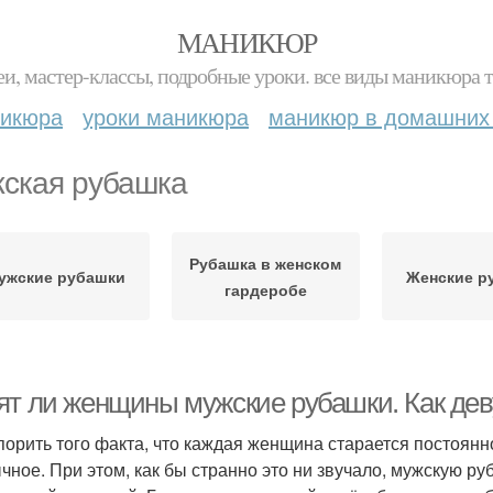
МАНИКЮР
и, мастер-классы, подробные уроки. все виды маникюра т
никюра
уроки маникюра
маникюр в домашних
ская рубашка
Рубашка в женском
ужские рубашки
Женские р
гардеробе
ят ли женщины мужские рубашки. Как де
порить того факта, что каждая женщина старается постоянно
чное. При этом, как бы странно это ни звучало, мужскую р