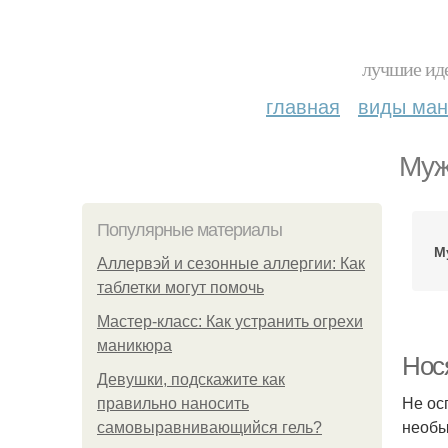
лучшие иде
главная
виды ма
Муж
Популярные материалы
М
Аллервэй и сезонные аллергии: Как
таблетки могут помочь
Мастер-класс: Как устранить огрехи
маникюра
Нос
Девушки, подскажите как
Не ос
правильно наносить
необы
самовыравнивающийся гель?