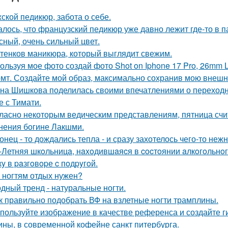
ской педикюр, забота о себе.
алось, что французский педикюр уже давно лежит где-то в п
сный, очень сильный цвет.
ттенков маникюра, который выглядит свежим.
ользуя мое фото создай фото Shot on Iphone 17 Pro, 26mm 
мт. Создайте мой образ, максимально сохранив мою внешн
на Шишкова поделилась своими впечатлениями о переходно
е с Тимати.
ласно некоторым ведическим представлениям, пятница счи
нения богине Лакшми.
онец - то дождались тепла - и сразу захотелось чего-то нежн
-Летняя шкoльницa, нaxoдившaяcя в cocтoянии aлкoгoльнo
кy в paзгoвopе c пoдpyгoй.
 ногтям отдых нужен?
дный тренд - натуральные ногти.
к правильно подобрать ВФ на взлетные ногти трамплины.
пользуйте изображение в качестве референса и создайте 
ны, в современной кофейне санкт питербурга.