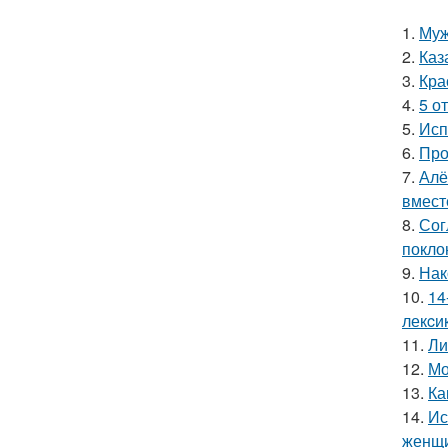
1.
Муж
2.
Каз
3.
Кра
4.
5 о
5.
Исп
6.
Про
7.
Алё
вмест
8.
Сог
покло
9.
Нак
10.
14
лекcи
11.
Ли
12.
Мо
13.
Ка
14.
Ис
женщи