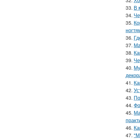
32.
Хо
33.
В 
34.
Че
35.
Ко
ногтя
36.
Гд
37.
Ма
38.
Ка
39.
Че
40.
Му
декор
41.
Ка
42.
Ус
43.
По
44.
Фо
45.
Ма
практ
46.
Ка
47.
"М