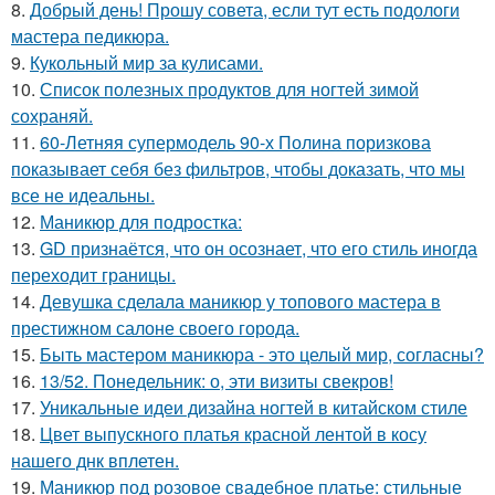
8.
Добрый день! Прошу совета, если тут есть подологи
мастера педикюра.
9.
Кукольный мир за кулисами.
10.
Список полезных продуктов для ногтей зимой
сохраняй.
11.
60-Летняя супермодель 90-х Полина поризкова
показывает себя без фильтров, чтобы доказать, что мы
все не идеальны.
12.
Маникюр для подростка:
13.
GD признаётся, что он осознает, что его стиль иногда
переходит границы.
14.
Девушка сделала маникюр у топового мастера в
престижном салоне своего города.
15.
Быть мастером маникюра - это целый мир, согласны?
16.
13/52. Понедельник: о, эти визиты свекров!
17.
Уникальные идеи дизайна ногтей в китайском стиле
18.
Цвет выпускного платья красной лентой в косу
нашего днк вплетен.
19.
Маникюр под розовое свадебное платье: стильные