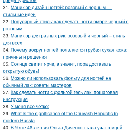
среди туристов
31.
Маникюр дизайн ногтей: розовый с черным —
стильные идеи
32.
Популярный стиль: как сделать ногти омбре черный с
розовым
33.
Маникюр для разных рук: розовый и черный – стиль
для всех
34.
Почему вокруг ногтей появляется грубая сухая кожа:
причины и решения
35.
Солнце светит ярче, а значит, пора доставать
открытую обувь!
36.
Можно ли использовать фольгу для ногтей на
обычный лак: советы мастеров
37.
Как сделать ногти с фольгой гель лак: пошаговая
инструкция
38.
У меня всё чётко:
39.
What is the significance of the Chuvash Republic in
modern Russia
40.
В Ялте 46-летняя Ольга Дяченко стала участницей