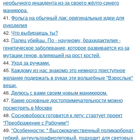
необычного инцидента из-за своего жёлто-синего
маникюра.
41.
Фольга на обычный лак: оригинальные идеи для
рукоделия
42.
Что выбираешь ты?
43.
Палец убийцы. По - научному, брахидактилия -
генетическое заболевание, которое развивается из-за
мутации генов, влияющей на рост костей.
44.
Уход за ручками.
45.
Каждому из нас знакомо это немного преступное
желание подержать в руках эти волшебные "Взрослые"
вещи.
46.
Делюсь с вами своим новым маникюром.
47.
Какие основные достопримечательности можно
посмотреть в Москве
48.
Сосновоборск готовится к лету: стартует проект
"Преображение с Рабочим"!
49.
"Особенности: * Высококачественный поликарбонат,
гибкий, антиультрафиолетовый, подходит для световых