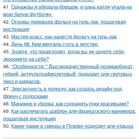
41.
Однажды я обедала борщом, и одна капля упала на
мою белую футболку.
42.
Основы перевода фольги на гель-лак: пошаговая
инструкция
43.
Мастер-класс: как нанести фольгу на гель-лак
44.
День 98. Кем мечтала стать в детстве.
45.
Знаете, что происходит, когда вы не цените себя,
экономите на себе?
46.
"Особенности: * Высококачественный поликарбонат,
гибкий, антиультрафиолетовый, подходит для световых
линз и каркасов.
47.
Элегантность в полоску: как создать дизайн под
френч с полосками
48.
Маникюр и уборка: как сохранить руки красивыми?
49.
Как распечатать шаблон для французского маникюра:
пошаговая инструкция
50.
Какие парки и скверы в Пскове подходят для отдыха