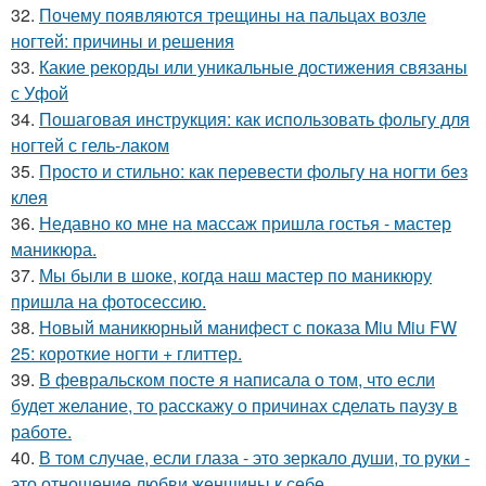
32.
Почему появляются трещины на пальцах возле
ногтей: причины и решения
33.
Какие рекорды или уникальные достижения связаны
с Уфой
34.
Пошаговая инструкция: как использовать фольгу для
ногтей с гель-лаком
35.
Просто и стильно: как перевести фольгу на ногти без
клея
36.
Недавно ко мне на массаж пришла гостья - мастер
маникюра.
37.
Мы были в шоке, когда наш мастер по маникюру
пришла на фотосессию.
38.
Новый маникюрный манифест с показа Miu Miu FW
25: короткие ногти + глиттер.
39.
В февральском посте я написала о том, что если
будет желание, то расскажу о причинах сделать паузу в
работе.
40.
В том случае, если глаза - это зеркало души, то руки -
это отношение любви женщины к себе.