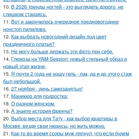
10.
В 2026 тренды ногтей - это выглядеть дорого, не
слишком стараясь.
11.
Вот и закончилось очередное предновогоднее
нонстоп пилилово.
12.
Как выбрать новогодний дизайн под цвет
праздничного платья?
13.
Не могу больше держать эти фото при себе.
14.
Глюкоза на YAM Session: новый стильный образ и
новый этап жизни.
15.
Я почти 2 года не ношу гель - лак, да и до этого стаж
был небольшой.
16.
27 ноября - день самозанятых!
17.
Маникюр для подростка:
18.
О разном женском.
19.
А знаете история френча?
20.
Выбор места для Тату - как выбор квартиры в
Москве: везде свои нюансы, но жить можно.
21.
Как-то во время ссоры муж ляпнул, что если будем