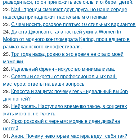
разводиться, то он приложить все силы и отберет детей.
22.
Nail - тренды сменяют друг друга, но наше сердце
навсегда принадлежит пастельным оттенкам.
23.
С чем носить розовое платье: 10 стильных вариантов
24.
Дакота Джонсон стала гостьей ужина Women in
Motion от модного конгломерата Kering, прошедшего в
рамках каннского кинофестиваля.
25.
Три года назад ровно в это время не стало моей
мамочки.
26.
Идеальный френч - искусство минимализма.
27.
Советы и секреты от профессиональных nail-
мастеров: ответы на ваши вопросы
28.
Красота и защита: почему гель - идеальный выбор
для ногтей?
29.
Нейросеть. Наступило времечко такое, в соцсетях
жить можно, не тужить.
30.
Ярко розовый с черным: модные идеи дизайна
ногтей
31.
Анон. Почему некоторые мастера ведут себя так?