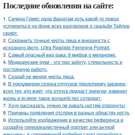
Последние обновления на сайте:
1.
Селена Гомес дала фанатам хоть какой-то повод
успокоиться на фоне всех разговоров о свадьбе Тейлор
свифт.
2.
Сохранить точные черты лица и внешности с
исходного фото, Ultra Realistic Feminine Portrait.
3.
Самый опасный вид рака: 8 мифов о меланоме.
4.
Медицинские руки - это про заботу, стерильность и
постоянную работу.
5.
Создай не меняя черты лица.
6.
В преддверии сезона отпусков предупрежу заранее,
всех тех, кто ждет, что отпуск придаст энергии, изменит
жизнь и всякое такое волшебство сотворит.
7.
Хочу рассказать, нужно ли давать ногтям отдохнуть!
8.
Причины появления отслоек в разных областях ногтя.
9.
Используйте изображение в качестве референса и
создайте гиперреалистичный портрет элегантной
женщины, в современной кофейне санкт питербурга.