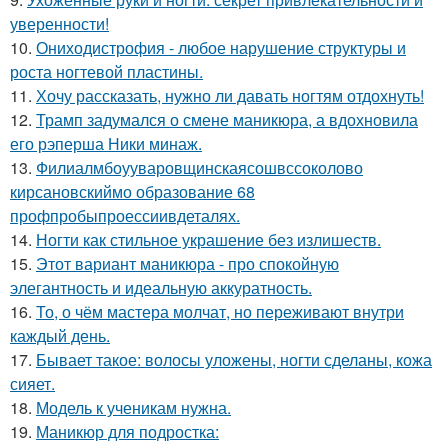
уверенности!
10.
Ониходистрофия - любое нарушение структуры и
роста ногтевой пластины.
11.
Хочу рассказать, нужно ли давать ногтям отдохнуть!
12.
Трамп задумался о смене маникюра, а вдохновила
его рэперша Ники минаж.
13.
Филиалмбоууваровщинскаясошвссоколово
кирсановскиймо образование 68
профпробыпроессиивдеталях.
14.
Ногти как стильное украшение без излишеств.
15.
Этот вариант маникюра - про спокойную
элегантность и идеальную аккуратность.
16.
То, о чём мастера молчат, но переживают внутри
каждый день.
17.
Бывает такое: волосы уложены, ногти сделаны, кожа
сияет.
18.
Модель к ученикам нужна.
19.
Маникюр для подростка: