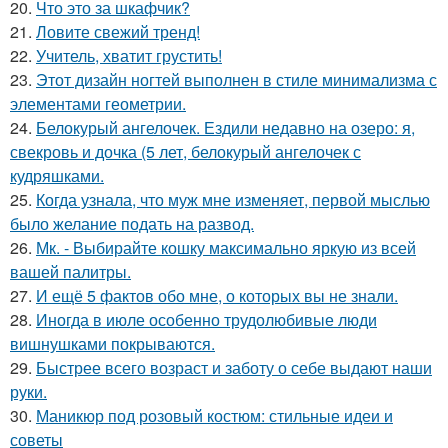
20.
Что это за шкафчик?
21.
Ловите свежий тренд!
22.
Учитель, хватит грустить!
23.
Этот дизайн ногтей выполнен в стиле минимализма с
элементами геометрии.
24.
Белокурый ангелочек. Ездили недавно на озеро: я,
свекровь и дочка (5 лет, белокурый ангелочек с
кудряшками.
25.
Когда узнала, что муж мне изменяет, первой мыслью
было желание подать на развод.
26.
Мк. - Выбирайте кошку максимально яркую из всей
вашей палитры.
27.
И ещё 5 фактов обо мне, о которых вы не знали.
28.
Иногда в июле особенно трудолюбивые люди
вишнушками покрываются.
29.
Быстрее всего возраст и заботу о себе выдают наши
руки.
30.
Маникюр под розовый костюм: стильные идеи и
советы