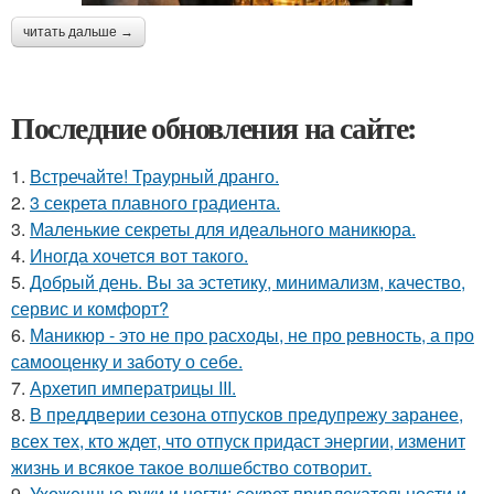
читать дальше →
Последние обновления на сайте:
1.
Встречайте! Траурный дранго.
2.
3 секрета плавного градиента.
3.
Маленькие секреты для идеального маникюра.
4.
Иногда хочется вот такого.
5.
Добрый день. Вы за эстетику, минимализм, качество,
сервис и комфорт?
6.
Маникюр - это не про расходы, не про ревность, а про
самооценку и заботу о себе.
7.
Архетип императрицы III.
8.
В преддверии сезона отпусков предупрежу заранее,
всех тех, кто ждет, что отпуск придаст энергии, изменит
жизнь и всякое такое волшебство сотворит.
9.
Ухоженные руки и ногти: секрет привлекательности и