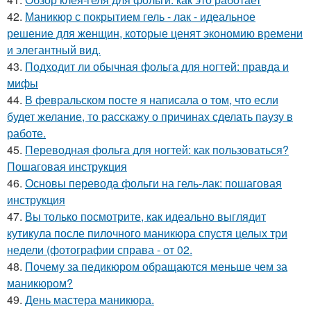
42.
Маникюр с покрытием гель - лак - идеальное
решение для женщин, которые ценят экономию времени
и элегантный вид.
43.
Подходит ли обычная фольга для ногтей: правда и
мифы
44.
В февральском посте я написала о том, что если
будет желание, то расскажу о причинах сделать паузу в
работе.
45.
Переводная фольга для ногтей: как пользоваться?
Пошаговая инструкция
46.
Основы перевода фольги на гель-лак: пошаговая
инструкция
47.
Вы только посмотрите, как идеально выглядит
кутикула после пилочного маникюра спустя целых три
недели (фотографии справа - от 02.
48.
Почему за педикюром обращаются меньше чем за
маникюром?
49.
День мастера маникюра.