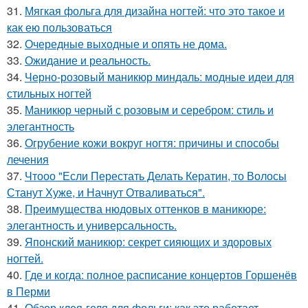
31.
Мягкая фольга для дизайна ногтей: что это такое и
как ею пользоваться
32.
Очередные выходные и опять не дома.
33.
Ожидание и реальность.
34.
Черно-розовый маникюр миндаль: модные идеи для
стильных ногтей
35.
Маникюр черный с розовым и серебром: стиль и
элегантность
36.
Огрубение кожи вокруг ногтя: причины и способы
лечения
37.
Чтооо "Если Перестать Делать Кератин, то Волосы
Станут Хуже, и Начнут Отваливаться".
38.
Преимущества нюдовых оттенков в маникюре:
элегантность и универсальность.
39.
Японский маникюр: секрет сияющих и здоровых
ногтей.
40.
Где и когда: полное расписание концертов Горшенёв
в Перми
41.
Обзор клея-геля для фольги: как это работает