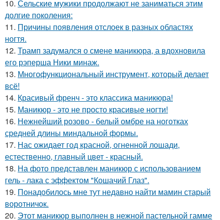
10.
Сельские мужики продолжают не заниматься этим
долгие поколения:
11.
Причины появления отслоек в разных областях
ногтя.
12.
Трамп задумался о смене маникюра, а вдохновила
его рэперша Ники минаж.
13.
Многофункциональный инструмент, который делает
всё!
14.
Красивый френч - это классика маникюра!
15.
Маникюр - это не просто красивые ногти!
16.
Нежнейший розово - белый омбре на ноготках
средней длины миндальной формы.
17.
Нас ожидает год красной, огненной лошади,
естественно, главный цвет - красный.
18.
На фото представлен маникюр с использованием
гель - лака с эффектом "Кошачий Глаз".
19.
Понадобилось мне тут недавно найти мамин старый
воротничок.
20.
Этот маникюр выполнен в нежной пастельной гамме