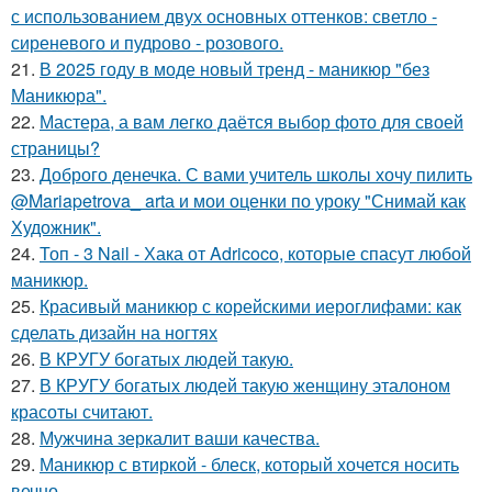
с использованием двух основных оттенков: светло -
сиреневого и пудрово - розового.
21.
В 2025 году в моде новый тренд - маникюр "без
Маникюра".
22.
Мастера, а вам легко даётся выбор фото для своей
страницы?
23.
Доброго денечка. С вами учитель школы хочу пилить
@Mariapetrova_ artа и мои оценки по уроку "Снимай как
Художник".
24.
Топ - 3 Nail - Хака от Adricoco, которые спасут любой
маникюр.
25.
Красивый маникюр с корейскими иероглифами: как
сделать дизайн на ногтях
26.
В КРУГУ богатых людей такую.
27.
В КРУГУ богатых людей такую женщину эталоном
красоты считают.
28.
Мужчина зеркалит ваши качества.
29.
Маникюр с втиркой - блеск, который хочется носить
вечно.