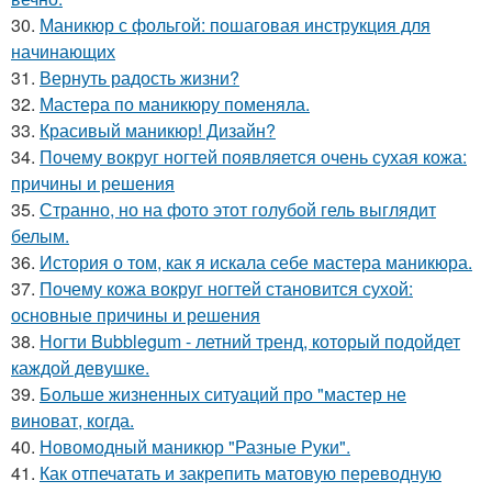
30.
Маникюр с фольгой: пошаговая инструкция для
начинающих
31.
Вернуть радость жизни?
32.
Мастера по маникюру поменяла.
33.
Красивый маникюр! Дизайн?
34.
Почему вокруг ногтей появляется очень сухая кожа:
причины и решения
35.
Странно, но на фото этот голубой гель выглядит
белым.
36.
История о том, как я искала себе мастера маникюра.
37.
Почему кожа вокруг ногтей становится сухой:
основные причины и решения
38.
Ногти Bubblegum - летний тренд, который подойдет
каждой девушке.
39.
Больше жизненных ситуаций про "мастер не
виноват, когда.
40.
Новомодный маникюр "Разные Руки".
41.
Как отпечатать и закрепить матовую переводную