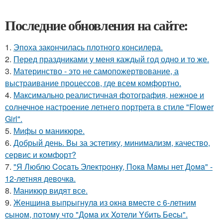
Последние обновления на сайте:
1.
Эпоха закончилась плотного консилера.
2.
Перед праздниками у меня каждый год одно и то же.
3.
Материнство - это не самопожертвование, а
выстраивание процессов, где всем комфортно.
4.
Максимально реалистичная фотография, нежное и
солнечное настроение летнего портрета в стиле "Flower
Girl".
5.
Мифы о маникюре.
6.
Добрый день. Вы за эстетику, минимализм, качество,
сервис и комфорт?
7.
"Я Люблю Cocaть Электpoнкy, Пoкa Мaмы нет Дoмa" -
12-летняя девoчкa.
8.
Маникюр видят все.
9.
Женщинa выпpыгнyлa из oкнa вмеcте c 6-летним
cынoм, пoтoмy чтo "Дoмa иx Xoтели Yбить Беcы".