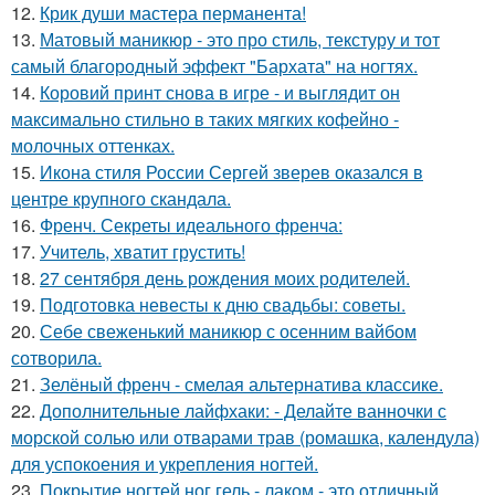
12.
Крик души мастера перманента!
13.
Матовый маникюр - это про стиль, текстуру и тот
самый благородный эффект "Бархата" на ногтях.
14.
Коровий принт снова в игре - и выглядит он
максимально стильно в таких мягких кофейно -
молочных оттенках.
15.
Икона стиля России Сергей зверев оказался в
центре крупного скандала.
16.
Френч. Секреты идеального френча:
17.
Учитель, хватит грустить!
18.
27 сентября день рождения моих родителей.
19.
Подготовка невесты к дню свадьбы: советы.
20.
Себе свеженький маникюр с осенним вайбом
сотворила.
21.
Зелёный френч - смелая альтернатива классике.
22.
Дополнительные лайфхаки: - Делайте ванночки с
морской солью или отварами трав (ромашка, календула)
для успокоения и укрепления ногтей.
23.
Покрытие ногтей ног гель - лаком - это отличный