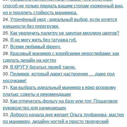
способ не только придать вашим стопам ухоженный вид,
но и продлить стойкость маникюра.
24.
Утончённый нюд - идеальный выбор, если хочется
изящности без перегрузки.
25.
Как увеличить палитру не закупая миллион цветов?
26.
Я не могу жить без татуажа губ.
27.
Всеми любимый френч.
28.
Красивый маникюр с корейскими иероглифами: как
сделать дизайн на ногтях
29.
В КРУГУ богатых людей такую.
30.
Педикюр, который дарит настроение … даже под
носочками!
31.
Как выбрать идеальный маникюр к ярко розовому
платью: советы и рекомендации
32.
Как отпечатать фольгу на базу или топ: Пошаговое
руководство для начинающих
33.
Доброго начала дня желает Ольга труфанова, мастер
по маникюру, дизайну ногтей и просто творческий