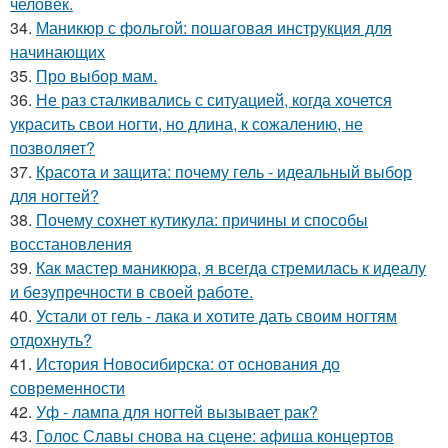
человек.
34.
Маникюр с фольгой: пошаговая инструкция для
начинающих
35.
Про выбор мам.
36.
Не раз сталкивались с ситуацией, когда хочется
украсить свои ногти, но длина, к сожалению, не
позволяет?
37.
Красота и защита: почему гель - идеальный выбор
для ногтей?
38.
Почему сохнет кутикула: причины и способы
восстановления
39.
Как мастер маникюра, я всегда стремилась к идеалу
и безупречности в своей работе.
40.
Устали от гель - лака и хотите дать своим ногтям
отдохнуть?
41.
История Новосибирска: от основания до
современности
42.
Уф - лампа для ногтей вызывает рак?
43.
Голос Славы снова на сцене: афиша концертов