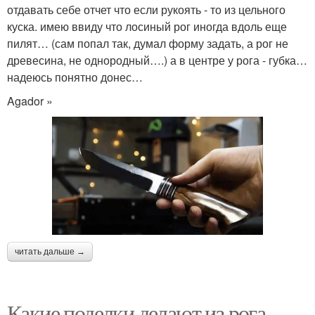
отдавать себе отчет что если рукоять - то из цельного
куска. имею ввиду что лосиный рог иногда вдоль еще
пилят… (сам попал так, думал форму задать, а рог не
древесина, не однородный….) а в центре у рога - губка…
надеюсь понятно донес…
Agador »
читать дальше →
Какие поделки делают из рога