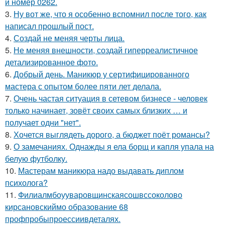
и номер 0262.
3.
Ну вот же, что я особенно вспомнил после того, как
написал прошлый пост.
4.
Создай не меняя черты лица.
5.
Не меняя внешности, создай гиперреалистичное
детализированное фото.
6.
Добрый день. Маникюр у сертифицированного
мастера с опытом более пяти лет делала.
7.
Очень частая ситуация в сетевом бизнесе - человек
только начинает, зовёт своих самых близких … и
получает одни "нет".
8.
Хочется выглядеть дорого, а бюджет поёт романсы?
9.
О замечаниях. Однажды я ела борщ и капля упала на
белую футболку.
10.
Мастерам маникюра надо выдавать диплом
психолога?
11.
Филиалмбоууваровщинскаясошвссоколово
кирсановскиймо образование 68
профпробыпроессиивдеталях.