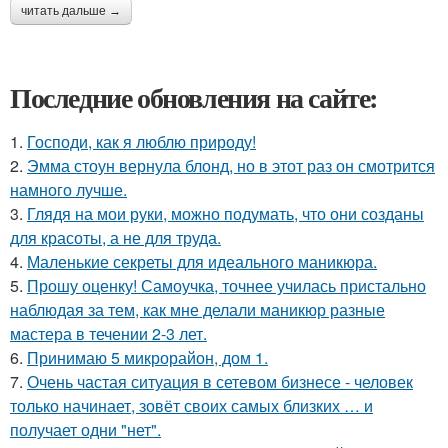
читать дальше →
Последние обновления на сайте:
1.
Господи, как я люблю природу!
2.
Эмма стоун вернула блонд, но в этот раз он смотрится
намного лучше.
3.
Глядя на мои руки, можно подумать, что они созданы
для красоты, а не для труда.
4.
Маленькие секреты для идеального маникюра.
5.
Прошу оценку! Самоучка, точнее училась пристально
наблюдая за тем, как мне делали маникюр разные
мастера в течении 2-3 лет.
6.
Принимаю 5 микрорайон, дом 1.
7.
Очень частая ситуация в сетевом бизнесе - человек
только начинает, зовёт своих самых близких … и
получает одни "нет".