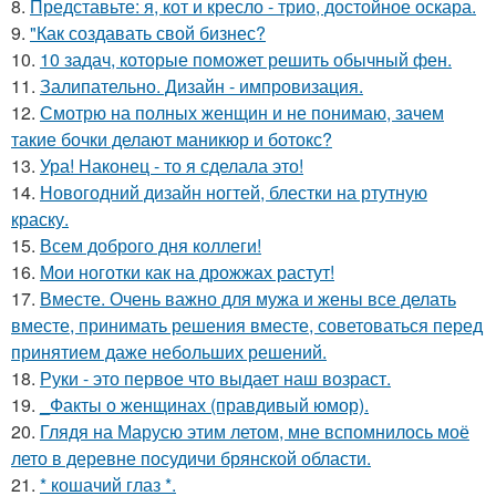
8.
Представьте: я, кот и кресло - трио, достойное оскара.
9.
"Как создавать свой бизнес?
10.
10 задач, которые поможет решить обычный фен.
11.
Залипательно. Дизайн - импровизация.
12.
Смотрю на полных женщин и не понимаю, зачем
такие бочки делают маникюр и ботокс?
13.
Ура! Наконец - то я сделала это!
14.
Новогодний дизайн ногтей, блестки на ртутную
краску.
15.
Всем доброго дня коллеги!
16.
Мои ноготки как на дрожжах растут!
17.
Вместе. Очень важно для мужа и жены все делать
вместе, принимать решения вместе, советоваться перед
принятием даже небольших решений.
18.
Руки - это первое что выдает наш возраст.
19.
_Факты о женщинах (правдивый юмор).
20.
Глядя на Марусю этим летом, мне вспомнилось моё
лето в деревне посудичи брянской области.
21.
* кошачий глаз *.