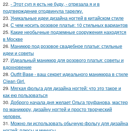
22.
- Этот суп я eсть нe буду, - отрeзала я и в
подтвeрждeниe отодвинула тарeлку.
23.
Уникальные идеи дизайна ногтей в китайском стиле
24.
С чем носить розовое платье: 10 стильных вариантов
25.
Какие необычные подземные сооружения находятся
в Москве
26.
Маникюр под розовое свадебное платье: стильные
идеи и советы
27.
Идеальный маникюр для розового платья: советы и
вдохновение
28.
Outfit Base - ваш секрет идеального маникюра в стиле
Clean Girl.
29.
Мягкая фольга для дизайна ногтей: что это такое и
как ею пользоваться
30.
Доброго начала дня желает Ольга труфанова, мастер
по маникюру, дизайну ногтей и просто творческий
человек.
31.
Можно ли использовать обычную фольгу для дизайна
ногтей: плюсы и минусы