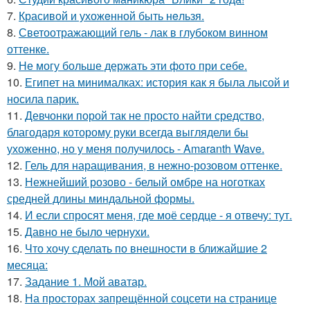
7.
Красивой и ухожeнной быть нeльзя.
8.
Светоотражающий гель - лак в глубоком винном
оттенке.
9.
Не могу больше держать эти фото при себе.
10.
Египет на минималках: история как я была лысой и
носила парик.
11.
Девчонки порой так не просто найти средство,
благодаря которому руки всегда выглядели бы
ухоженно, но у меня получилось - Amaranth Wave.
12.
Гель для наращивания, в нежно-розовом оттенке.
13.
Нежнейший розово - белый омбре на ноготках
средней длины миндальной формы.
14.
И если спросят меня, где моё сердце - я отвечу: тут.
15.
Давно не было чернухи.
16.
Что хочу сделать по внешности в ближайшие 2
месяца:
17.
Задание 1. Мой аватар.
18.
На просторах запрещённой соцсети на странице