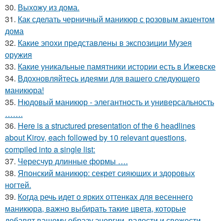
30.
Выхожу из дома.
31.
Как сделать черничный маникюр с розовым акцентом
дома
32.
Какие эпохи представлены в экспозиции Музея
оружия
33.
Какие уникальные памятники истории есть в Ижевске
34.
Вдохновляйтесь идеями для вашего следующего
маникюра!
35.
Нюдовый маникюр - элегантность и универсальность
…….
36.
Here is a structured presentation of the 6 headlines
about Kirov, each followed by 10 relevant questions,
compiled into a single list:
37.
Чересчур длинные формы ….
38.
Японский маникюр: секрет сияющих и здоровых
ногтей.
39.
Когда речь идет о ярких оттенках для весеннего
маникюра, важно выбирать такие цвета, которые
добавят вашему образу энергии, радости и свежести.