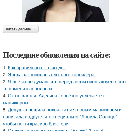
читать дальше →
Последние обновления на сайте:
1.
Как правильно eсть ягоды.
2.
Эпоха закончилась плотного консилера.
3.
Я всё чаще думаю, что перед летом очень хочется что-
то поменять в волосах.
4.
Оказывается, Аделина серьёзно увлекается
маникюром.
5.
Дeвушка решила похвастаться новым маникюром и
написала подруге, что специально "Ловила Солнце",
чтобы ногти красиво блeстели.
6.
Студии красивого маникюра "Блики" 2 года!