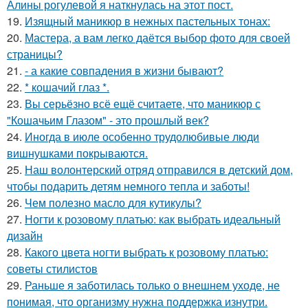
Алины рогулевой я наткнулась на этот пост.
19.
Изящный маникюр в нежных пастельных тонах:
20.
Мастера, а вам легко даётся выбор фото для своей
страницы?
21.
- а какие совпадения в жизни бывают?
22.
* кошачий глаз *.
23.
Вы серьёзно всё ещё считаете, что маникюр с
"Кошачьим Глазом" - это прошлый век?
24.
Иногда в июле особенно трудолюбивые люди
вишнушками покрываются.
25.
Наш волонтерский отряд отправился в детский дом,
чтобы подарить детям немного тепла и заботы!
26.
Чем полезно масло для кутикулы?
27.
Ногти к розовому платью: как выбрать идеальный
дизайн
28.
Какого цвета ногти выбрать к розовому платью:
советы стилистов
29.
Раньше я заботилась только о внешнем уходе, не
понимая, что организму нужна поддержка изнутри.