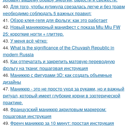
40.
Для того, чтобы кутикула срезалась легче и без травм
необходимо соблюдать 5 важных правил:
41.
Обзор клея-геля для фольги: как это работает
42.
Новый маникюрный манифест с показа Miu Miu FW
25: короткие ногти + глиттер.
43.
У меня всё чётко:
44.
What is the significance of the Chuvash Republic in
modern Russia
45.
Как отпечатать и закрепить матовую переводную
фольгу на ткани: пошаговая инструкция
46.
Маникюр с фигурами 3D: как создать объемные
дизайны
47.
Маникюр - это не просто уход за руками, но и важный
ритуал, который имеет глубокие корни в эзотерической
практике.
48.
Французский маникюр акриловым маркером:
пошаговая инструкция
49.
Френч маникюр за 10 минут: простая инструкция