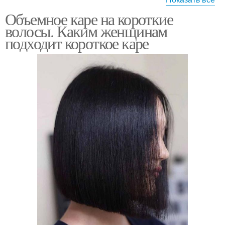
Объемное каре на короткие
Боб-кар с челкой
волосы. Каким женщинам
подходит короткое каре