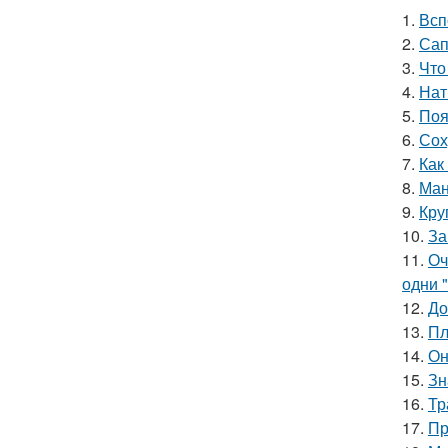
1.
Всп
2.
Сап
3.
Что
4.
Нат
5.
Поя
6.
Сох
7.
Как
8.
Ман
9.
Кру
10.
За
11.
Оч
одни "
12.
До
13.
Пл
14.
Он
15.
Зн
16.
Тр
17.
Пр