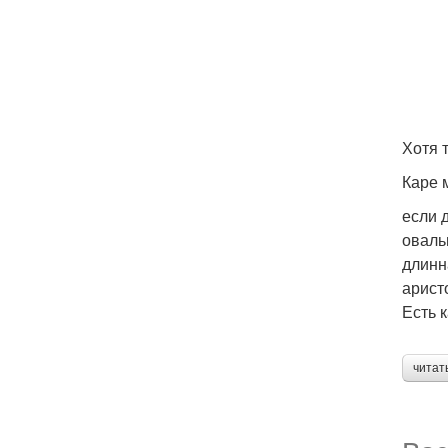
Хотя 
Каре 
если 
оваль
длинн
арист
Есть 
читат