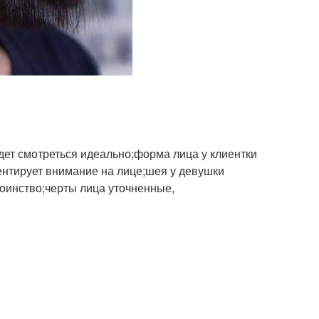
удет смотреться идеально;форма лица у клиентки
центирует внимание на лице;шея у девушки
тоинство;черты лица уточненные,