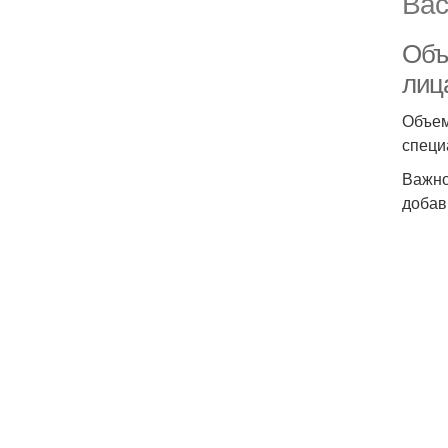
Вас
Объ
лица
Объем
специ
Важно
добав