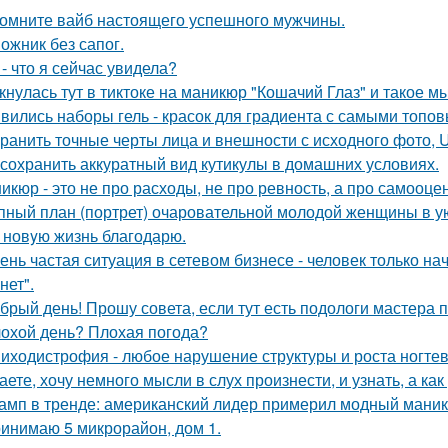
омните вайб настоящего успешного мужчины.
ожник без сапог.
 - что я сейчас увидела?
кнулась тут в тиктоке на маникюр "Кошачий Глаз" и такое м
вились наборы гель - красок для градиента с самыми топо
ранить точные черты лица и внешности с исходного фото, Ultr
 сохранить аккуратный вид кутикулы в домашних условиях.
икюр - это не про расходы, не про ревность, а про самооцен
пный план (портрет) очаровательной молодой женщины в у
 новyю жизнь благодарю.
ень частая ситуация в сетевом бизнесе - человек только на
нет".
брый день! Прошу совета, если тут есть подологи мастера 
охой день? Плохая погода?
иходистрофия - любое нарушение структуры и роста ногте
аете, хочу немного мысли в слух произнести, и узнать, а как
амп в тренде: американский лидер примерил модный маник
инимаю 5 микрорайон, дом 1.