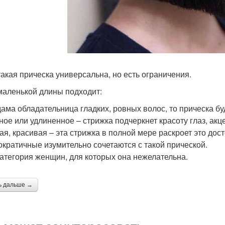
такая прическа универсальна, но есть ограничения.
маленькой длины подходит:
дама обладательница гладких, ровных волос, то прическа б
ное или удлиненное – стрижка подчеркнет красоту глаз, ак
ая, красивая – эта стрижка в полной мере раскроет это дос
ократичные изумительно сочетаются с такой прической.
категория женщин, для которых она нежелательна.
ь дальше →