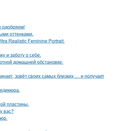
ы одобряем!
выми оттенками.
a Realistic Feminine Portrait.
ку и заботу о себе.
ютной домашней обстановке.
чинает, зовёт своих самых близких … и получает
педикюра.
вой пластины.
 у вас?
юр.