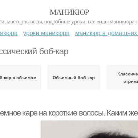
МАНИКЮР
и, мастер-классы, подробные уроки. все виды маникюра т
никюра
уроки маникюра
маникюр в домашних
ссический боб-кар
Классиче
б-кар с объемом
Объемный боб-кар
стриж
емное каре на короткие волосы. Каким ж