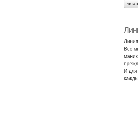
читат
Лини
Линия
Все м
маник
прежд
И для
кажды