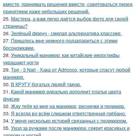
вместе, принимать решения вместе, советоваться перед
принятием даже небольших решений.
25.
Мастера, а вам легко даётся выбор фото для своей
страницы?
26.
Зелёный френч - смелая альтернатива классике.
27.
Пришлось мне немного подзапариться с этими
босоножками.
28.
Уникальный маникюр: как китайские иероглифы
украшают ногти
29.
Топ - 3 Nail - Хака от Adricoco, которые спасут любой
маникюр.
30.
В КРУГУ богатых людей такую.
31.
Какой маникюр идеально дополнит платье цвета
фуксии
32.
Жду тебя ко мне на маникюр, реснички и педикюр.
33.
Я всегда во всём слишком ответственная грёбано.
34.
У меня несколько историй связанных с педикюром.
35.
Уход за ручками после маникюра: секрет красивых и
здоровых ногтей.