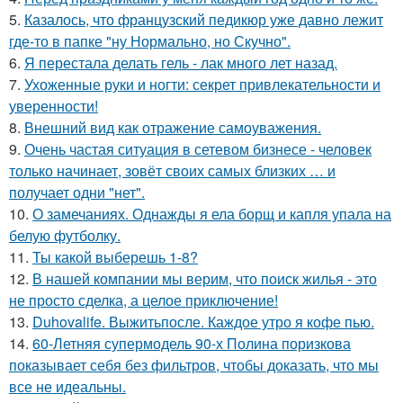
5.
Казалось, что французский педикюр уже давно лежит
где-то в папке "ну Нормально, но Скучно".
6.
Я перестала делать гель - лак много лет назад.
7.
Ухоженные руки и ногти: секрет привлекательности и
уверенности!
8.
Внешний вид как отражение самоуважения.
9.
Очень частая ситуация в сетевом бизнесе - человек
только начинает, зовёт своих самых близких … и
получает одни "нет".
10.
О замечаниях. Однажды я ела борщ и капля упала на
белую футболку.
11.
Ты какой выберешь 1-8?
12.
В нашей компании мы верим, что поиск жилья - это
не просто сделка, а целое приключение!
13.
Duhovalife. Выжитьпосле. Каждое утро я кофе пью.
14.
60-Летняя супермодель 90-х Полина поризкова
показывает себя без фильтров, чтобы доказать, что мы
все не идеальны.