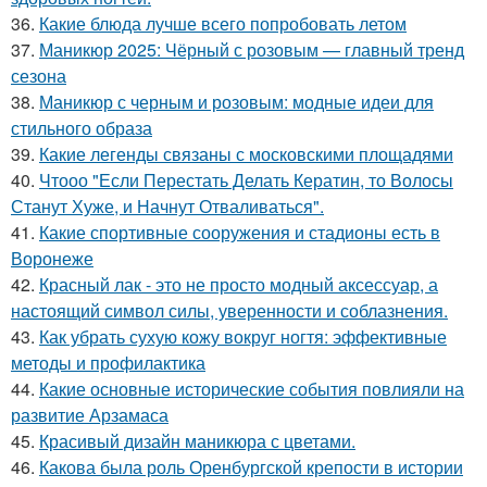
36.
Какие блюда лучше всего попробовать летом
37.
Маникюр 2025: Чёрный с розовым — главный тренд
сезона
38.
Маникюр с черным и розовым: модные идеи для
стильного образа
39.
Какие легенды связаны с московскими площадями
40.
Чтооо "Если Перестать Делать Кератин, то Волосы
Станут Хуже, и Начнут Отваливаться".
41.
Какие спортивные сооружения и стадионы есть в
Воронеже
42.
Красный лак - это не просто модный аксессуар, а
настоящий символ силы, уверенности и соблазнения.
43.
Как убрать сухую кожу вокруг ногтя: эффективные
методы и профилактика
44.
Какие основные исторические события повлияли на
развитие Арзамаса
45.
Красивый дизайн маникюра с цветами.
46.
Какова была роль Оренбургской крепости в истории