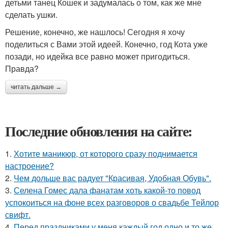
детьми танец Кошек и задумалась о том, как же мне
сделать ушки.
Решение, конечно, же нашлось! Сегодня я хочу
поделиться с Вами этой идеей. Конечно, год Кота уже
позади, но идейка все равно может пригодиться.
Правда?
читать дальше →
Последние обновления на сайте:
1.
Хотите маникюр, от которого сразу поднимается
настроение?
2.
Чем дольше вас радует "Красивая, Удобная Обувь".
3.
Селена Гомес дала фанатам хоть какой-то повод
успокоиться на фоне всех разговоров о свадьбе Тейлор
свифт.
4.
Перед праздниками у меня каждый год одно и то же.