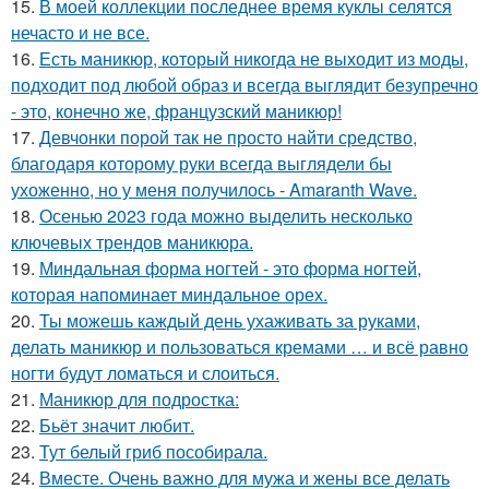
15.
В моей коллекции последнее время куклы селятся
нечасто и не все.
16.
Есть маникюр, который никогда не выходит из моды,
подходит под любой образ и всегда выглядит безупречно
- это, конечно же, французский маникюр!
17.
Девчонки порой так не просто найти средство,
благодаря которому руки всегда выглядели бы
ухоженно, но у меня получилось - Amaranth Wave.
18.
Осенью 2023 года можно выделить несколько
ключевых трендов маникюра.
19.
Миндальная форма ногтей - это форма ногтей,
которая напоминает миндальное орех.
20.
Ты можешь каждый день ухаживать за руками,
делать маникюр и пользоваться кремами … и всё равно
ногти будут ломаться и слоиться.
21.
Маникюр для подростка:
22.
Бьёт значит любит.
23.
Тут белый гриб пособирала.
24.
Вместе. Очень важно для мужа и жены все делать